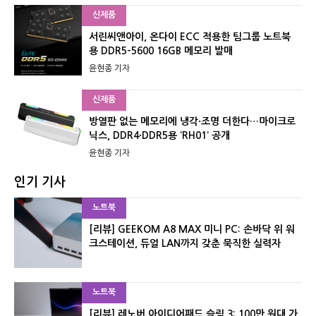
신제품
서린씨앤아이, 온다이 ECC 적용한 팀그룹 노트북
용 DDR5-5600 16GB 메모리 발매
윤현종 기자
신제품
방열판 없는 메모리에 냉각·조명 더한다…마이크로
닉스, DDR4·DDR5용 ‘RH01’ 공개
윤현종 기자
인기 기사
노트북
[리뷰] GEEKOM A8 MAX 미니 PC: 손바닥 위 워
크스테이션, 듀얼 LAN까지 갖춘 묵직한 실력자
노트북
[리뷰] 레노버 아이디어패드 슬림 3: 100만 원대 가