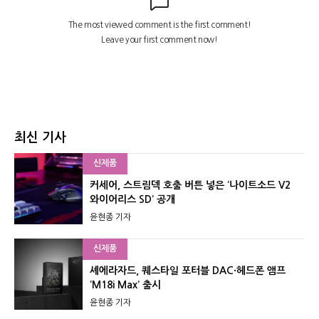
최신 기사
신제품
커세어, 스트림덱 호출 버튼 넣은 ‘나이트소드 V2
와이어리스 SD’ 공개
윤현종 기자
신제품
셰에라자드, 퀘스타일 포터블 DAC·헤드폰 앰프
‘M18i Max’ 출시
윤현종 기자