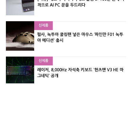
격으로 AI PC 문을 두드리다
신제품
펄사, 녹투아 쿨링팬 넣은 마우스 ‘파인만 F01 녹투
아 에디션’ 출시
신제품
레이저, 8,000Hz 자석축 키보드 ‘헌츠맨 V3 HE 마
그네틱’ 공개
신제품
서린컴퓨터, 26.3L 리안리 A3 기반 미니 PC 2종 출
시
유기자의 차이나 샵#