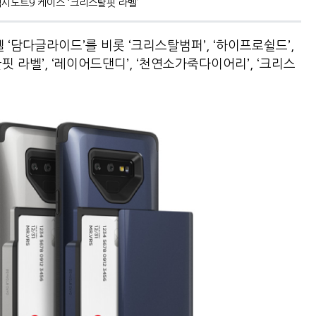
시노트9 케이스 ‘크리스탈핏 라벨’
‘담다글라이드’를 비롯 ‘크리스탈범퍼’, ‘하이프로쉴드’,
글핏 라벨’, ‘레이어드댄디’, ‘천연소가죽다이어리’, ‘크리스