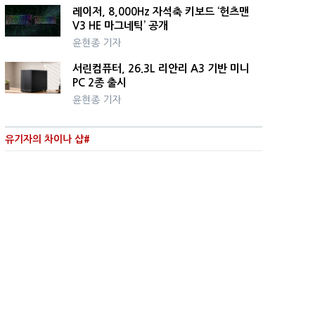
레이저, 8,000Hz 자석축 키보드 ‘헌츠맨
V3 HE 마그네틱’ 공개
윤현종 기자
서린컴퓨터, 26.3L 리안리 A3 기반 미니
PC 2종 출시
윤현종 기자
유기자의 차이나 샵#