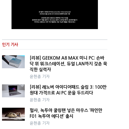
인기 기사
[리뷰] GEEKOM A8 MAX 미니 PC: 손바
닥 위 워크스테이션, 듀얼 LAN까지 갖춘 묵
직한 실력자
윤현종 기자
[리뷰] 레노버 아이디어패드 슬림 3: 100만
원대 가격으로 AI PC 문을 두드리다
윤현종 기자
펄사, 녹투아 쿨링팬 넣은 마우스 ‘파인만
F01 녹투아 에디션’ 출시
윤현종 기자