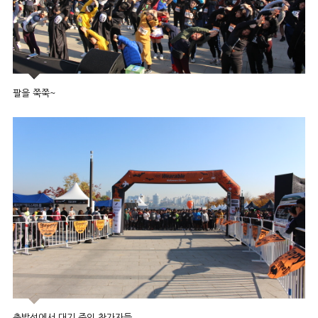
팔을 쭉쭉~
출발선에서 대기 중인 참가자들