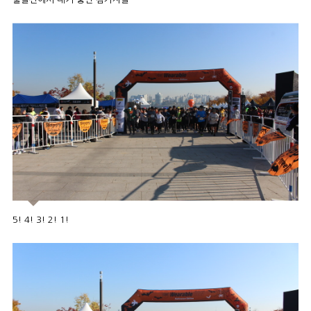
5! 4! 3! 2! 1!