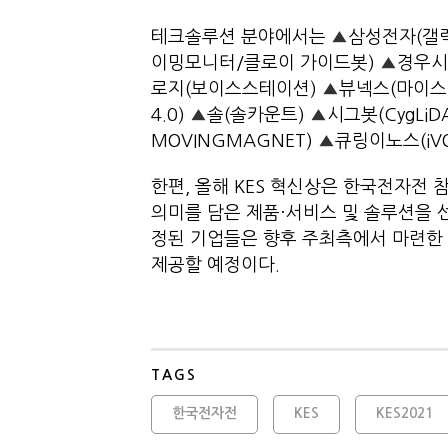
테크솔루션 분야에서는
▲
삼성전자(갤럭
이밍모니터/클로이 가이드봇)
▲
경우시
로지(보이스스테이션)
▲
뷰넥스(마이스
4.0)
▲
솔(솔카운트)
▲
시그봇(CygLiDA
MOVINGMAGNET)
▲
큐링이노스(iVOL
한편, 올해 KES 혁신상은 한국전자전 
의미를 담은 제품·서비스 및 솔루션을 선
정된 기업들은 향후 주최측에서 마련한 
제공할 예정이다.
TAGS
한국전자전
KES
KES2021