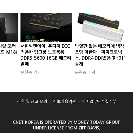
타일 포터
서린씨앤아이, 온다이 ECC
방열판 없는 메모리에 냉각·
프 ‘M18i
적용한 팀그룹 노트북용
조명 더한다…마이크로닉
DDR5-5600 16GB 메모리
스, DDR4·DDR5용 ‘RH01’
발매
공개
윤현종 기자
윤현종 기자
제휴 및 광고 문의
정보이용약관
이메일무단수집거부
CNET KOREA IS OPERATED BY MONEY TODAY GROUP
UNDER LICENSE FROM ZIFF DAVIS.