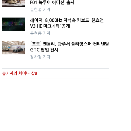
F01 녹투아 에디션’ 출시
윤현종 기자
레이저, 8,000Hz 자석축 키보드 ‘헌츠맨
V3 HE 마그네틱’ 공개
윤현종 기자
[포토] 벤틀리, 광주서 플라잉스퍼·컨티넨탈
GTC 팝업 전시
정하정 기자
유기자의 차이나 샵#