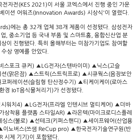
국전자전(KES 2021)이 서울 코엑스에서 진행 중인 가운
노베이션 어워즈(Innovation Awards) 시상식'이 열렸다.
 Awards)에는 총 32개 업체 38개 제품이 선정됐다. 삼성전자
업, 중소기업 등 국내 부품 및 스마트홈, 융합신산업 분
 시상이 진행됐다. 특히 올해부터는 미참가기업도 참여할
 수상 영예를 안았다.
비스포크 큐커)
▲
LG전자(스탠바이미)
▲
닉스(고슬
션(맑은잠)
▲
스트릭(스트릭프로)
▲
시큐웍스(음장보안
원코퍼레이션(슬림형 탄산정수기)
▲
티케이케이(로아스
환경 IoT음식물처리기)가 선정됐다.
시워치4)
▲
LG전자(프라엘 인텐시브 멀티케어)
▲
더바
 가상착용 플랫폼 스타일AR)
▲
라온텍(마이크로디스플레
레싱스(불로)
▲
선테크(키퍼스핸디)
▲
세이프웨어(산업용
▲
이노버스(쓰샘 ReCup pro)
▲
한국전자기술연구원(반
R 시제 기기)이 포함됐다.