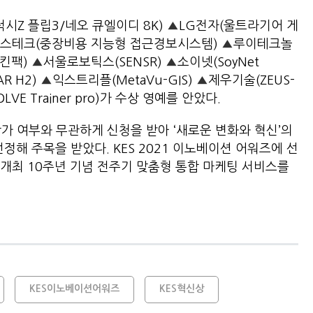
시Z 플립3/네오 큐엘이디 8K)
▲
LG전자(울트라기어 게
스테크(중장비용 지능형 접근경보시스템)
▲
루이테크놀
킨팩)
▲
서울로보틱스(SENSR)
▲
소이넷(SoyNet
R H2)
▲
익스트리플(MetaVu-GIS)
▲
제우기술(ZEUS-
VE Trainer pro)가 수상 영예를 안았다.
참가 여부와 무관하게 신청을 받아 ‘새로운 변화와 혁신’의
정해 주목을 받았다. KES 2021 이노베이션 어워즈에 선
개최 10주년 기념 전주기 맞춤형 통합 마케팅 서비스를
KES이노베이션어워즈
KES혁신상