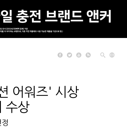
션 어워즈' 시상
거 수상
선정