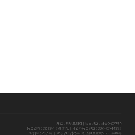
제호 : 씨넷코리아 | 등록번호 : 서울아02759
등록일자 : 2013년 7월 31일 | 사업자등록번호 : 220-87-44355
발행인 : 김경묵 │ 편집인 : 김경묵 | 청소년보호책임자 : 윤현종