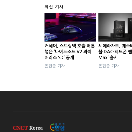
최신 기사
커세어, 스트림덱 호출 버튼
셰에라자드, 퀘스
넣은 ‘나이트소드 V2 와이
블 DAC·헤드폰 앰
어리스 SD’ 공개
Max’ 출시
윤현종 기자
윤현종 기자