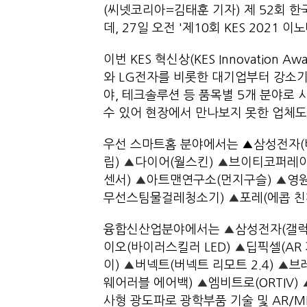
(씨넷코리아=김태훈 기자) 제 52회 한
데, 27일 오전 '제10회 KES 2021 이
이번 KES 혁신상(KES Innovation
와 LG전자를 비롯한 대기업부터 강소기
야, 테크솔루션 등 품목별 5개 분야로
수 있어 현장에서 만나보지 못한 업체도
우선 스마트홈 분야에서는 ▲삼성전자(
립)
▲
다이어(월스킨)
▲
브이티코퍼레이
센서)
▲
아트맨연구소(먼지구슬)
▲
영
무선스팀물걸레청소기)
▲
포레(에콥 친
융합신산업분야에서는
▲
삼성전자(갤럭
이오(바이러스킬러 LED)
▲
딥픽셀(AR
이)
▲
버넥트(버넥트 리모트 2.4)
▲
브
웨어러블 에어백)
▲
엠비트로(ORTIV)
사형 광도파로 광학부품 기술 및 AR/M