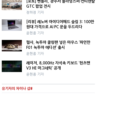
[포토] 벤틀리, 광주서 플라잉스퍼·컨티넨탈
GTC 팝업 전시
정하정 기자
[리뷰] 레노버 아이디어패드 슬림 3: 100만
원대 가격으로 AI PC 문을 두드리다
윤현종 기자
펄사, 녹투아 쿨링팬 넣은 마우스 ‘파인만
F01 녹투아 에디션’ 출시
윤현종 기자
레이저, 8,000Hz 자석축 키보드 ‘헌츠맨
V3 HE 마그네틱’ 공개
윤현종 기자
유기자의 차이나 샵#