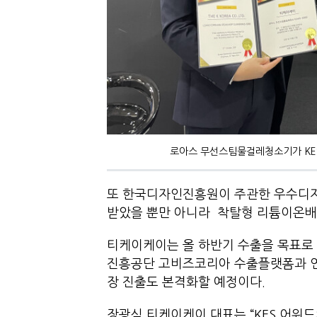
로아스 무선스팀물걸레청소기가 KES
또 한국디자인진흥원이 주관한 우수디
받았을 뿐만 아니라 착탈형 리튬이온배터
티케이케이는 올 하반기 수출을 목표로
진흥공단 고비즈코리아 수출플랫폼과 연
장 진출도 본격화할 예정이다.
장광식 티케이케이 대표는 “KES 어워드