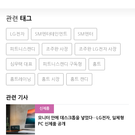
관련
태그
LG전자
SM엔터테인먼트
SM엔터
피트니스캔디
조주완 사장
조주완 LG전자 사장
심우택 대표
피트니스캔디 구독형
홈트
홈트레이닝
홈트 시장
홈트 캔디
관련 기사
신제품
모니터 안에 데스크톱을 넣었다…LG전자, 일체형
PC 신제품 공개