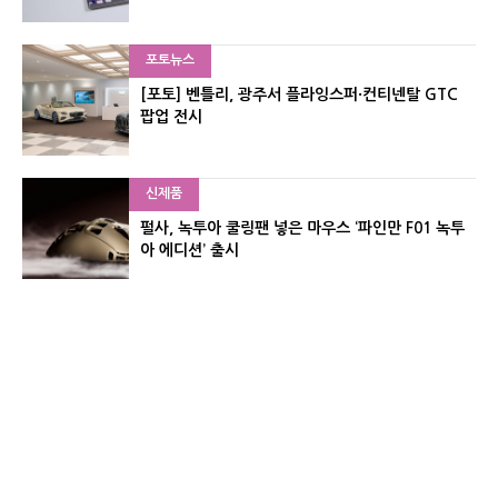
포토뉴스
[포토] 벤틀리, 광주서 플라잉스퍼·컨티넨탈 GTC
팝업 전시
신제품
펄사, 녹투아 쿨링팬 넣은 마우스 ‘파인만 F01 녹투
아 에디션’ 출시
신제품
레이저, 8,000Hz 자석축 키보드 ‘헌츠맨 V3 HE 마
그네틱’ 공개
유기자의 차이나 샵#