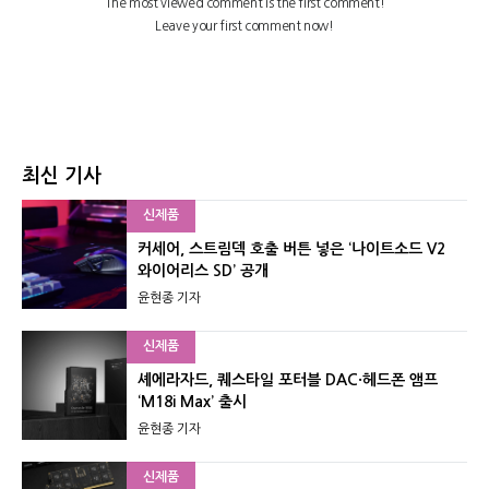
최신 기사
신제품
커세어, 스트림덱 호출 버튼 넣은 ‘나이트소드 V2
와이어리스 SD’ 공개
윤현종 기자
신제품
셰에라자드, 퀘스타일 포터블 DAC·헤드폰 앰프
‘M18i Max’ 출시
윤현종 기자
신제품