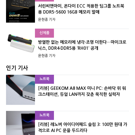
서린씨앤아이, 온다이 ECC 적용한 팀그룹 노트북
용 DDR5-5600 16GB 메모리 발매
윤현종 기자
신제품
방열판 없는 메모리에 냉각·조명 더한다…마이크로
닉스, DDR4·DDR5용 ‘RH01’ 공개
윤현종 기자
인기 기사
노트북
[리뷰] GEEKOM A8 MAX 미니 PC: 손바닥 위 워
크스테이션, 듀얼 LAN까지 갖춘 묵직한 실력자
노트북
[리뷰] 레노버 아이디어패드 슬림 3: 100만 원대 가
격으로 AI PC 문을 두드리다