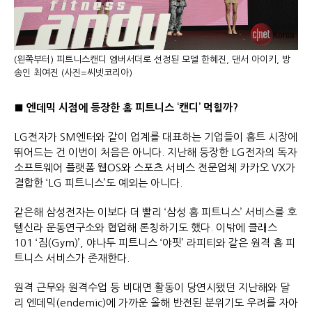
(왼쪽부터) 피트니스캔디 엠버서더로 선정된 모델 한혜진, 댄서 아이키, 방
송인 최여진 (사진=씨넷코리아)
■ 엔데믹 시점에 등장한 홈 피트니스 ‘캔디’ 먹힐까?
LG전자가 SM엔터와 같이 업계를 대표하는 기업들이 홈트 시장에
뛰어드는 건 이번이 처음은 아니다. 지난해 등장한 LG전자의 독자
소프트웨어 플랫폼 웹OS와 스포츠 서비스 전문업체 카카오 VX가
결합한 ‘LG 피트니스’도 예외는 아니다.
같은해 삼성전자는 이보다 더 빨리 ‘삼성 홈 피트니스’ 서비스를 호
텔신라 운동연구소와 협업해 론칭하기도 했다. 이밖에 클래스
101 ‘짐(Gym)’, 야나두 피트니스 ‘야핏’ 라피티와 같은 원격 홈 피
트니스 서비스가 존재한다.
원격 근무와 원격수업 등 비대면 활동이 당연시됐던 지난해와 달
리 엔데믹(endemic)에 가까운 올해 반전된 분위기도 우려를 자아