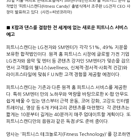
30일 서울 여의도 콘래드호텔에서 SM엔터테인먼트와 홈 피트니스 분야 합
작법인 ‘피트니스캔디(Fitness Candy)’ 출범식에서 조주완 LG전자 CEO 사
장이 발표하고 있다. (사진=씨넷코리아)
■ K팝과 댄스를 결합한 전 세계에 없는 새로운 피트니스 서비스
예고
피트니스캔디는 LG전자와 SM엔터가 각각 51%, 49% 지분을
보유한 합작법인이다. 원격 홈 피트니스 시장에 글로벌 가전 기업
LG전자와 음악 및 엔터 등 콘텐츠 강자인 SM엔터가 맞손을 잡으
면서 고객들의 웰니스(wellness, 신체적·정서적·사회적 건강)와
라이프스타일에 맞춰 F.U.N한 고객 경험을 제공할 예정이다.
피트니스캔디는 기존과 다른 원격 홈 피트니스 서비스를 제공한
다. 특히 SM엔터 만의 노하우와 역량을 바탕으로한 K-팝 안무도
쉽게 배울 수 있는 댄스부터 근력 운동, 코어 강화, 고강도 인터벌
트레이닝, 명상 등 6개 카테고리 콘텐츠를 마련했다. 각 콘텐츠는
짧게는 10분부터 길게는 40분까지 매주 업데이트할 계획이다. 또
피트니스캔디만의 음원과 같은 독점 IP도 준비 중이다.
양사는 '피트니스 테크놀로지(Fitness Technology)'를 강조하면