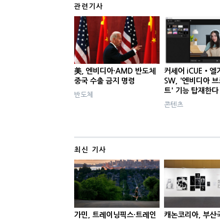
관련기사
美, 엔비디아·AMD 반도체
커세어 iCUE‧엘
중국 수출 금지 명령
SW, '엔비디아 
트' 기능 탑재한다
반도체
콘텐츠
최신 기사
가민, 트레이닝픽스·트레인
캐논코리아, 부산