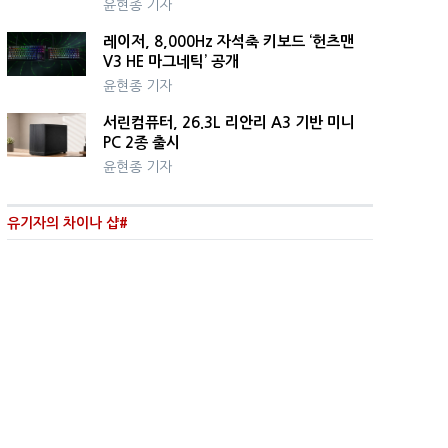
윤현종 기자
레이저, 8,000Hz 자석축 키보드 ‘헌츠맨
V3 HE 마그네틱’ 공개
윤현종 기자
서린컴퓨터, 26.3L 리안리 A3 기반 미니
PC 2종 출시
윤현종 기자
유기자의 차이나 샵#