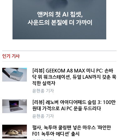
인기 기사
[리뷰] GEEKOM A8 MAX 미니 PC: 손바
닥 위 워크스테이션, 듀얼 LAN까지 갖춘 묵
직한 실력자
윤현종 기자
[리뷰] 레노버 아이디어패드 슬림 3: 100만
원대 가격으로 AI PC 문을 두드리다
윤현종 기자
펄사, 녹투아 쿨링팬 넣은 마우스 ‘파인만
F01 녹투아 에디션’ 출시