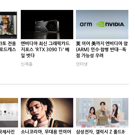
가토 전용
엔비디아 최신 그래픽카드
英 이어 美까지 엔비디아 암
브로드캐스
지포스 'RTX 3090 Ti' 베
(ARM) 인수·합병 반대···독
일 벗다
점 가능성 우려
신제품
인터넷
국제사진
소니코리아, 무대용 인이어
삼성전자, 갤럭시 Z 폴드8·