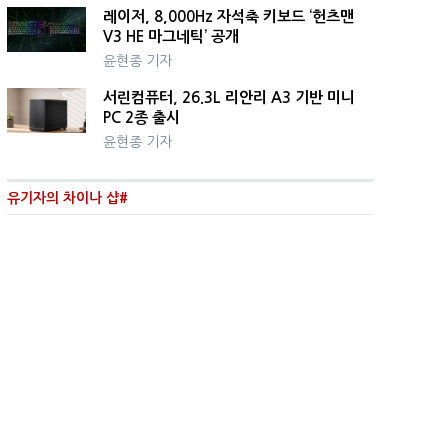
레이저, 8,000Hz 자석축 키보드 ‘헌츠맨
V3 HE 마그네틱’ 공개
윤현종 기자
서린컴퓨터, 26.3L 리안리 A3 기반 미니
PC 2종 출시
윤현종 기자
유기자의 차이나 샵#