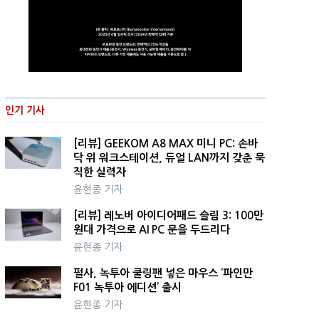
인기 기사
[리뷰] GEEKOM A8 MAX 미니 PC: 손바
닥 위 워크스테이션, 듀얼 LAN까지 갖춘 묵
직한 실력자
윤현종 기자
[리뷰] 레노버 아이디어패드 슬림 3: 100만
원대 가격으로 AI PC 문을 두드리다
윤현종 기자
펄사, 녹투아 쿨링팬 넣은 마우스 ‘파인만
F01 녹투아 에디션’ 출시
윤현종 기자