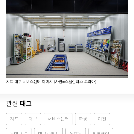
지프 대구 서비스센터 이미지 (사진=스텔란티스 코리아)
관련
태그
지프
대구
서비스센터
확장
이전
동대구 IC
대구광역시
동호동
워크베이