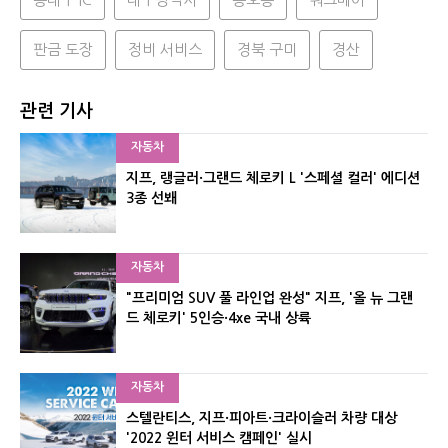
판금 도장
정비 서비스
경북 구미
경산
관련 기사
자동차
지프, 랭글러·그랜드 체로키 L '스페셜 컬러' 에디션
3종 선봬
자동차
"프리미엄 SUV 풀 라인업 완성" 지프, '올 뉴 그랜
드 체로키' 5인승·4xe 국내 상륙
자동차
스텔란티스, 지프·피아트·크라이슬러 차량 대상
'2022 윈터 서비스 캠페인' 실시