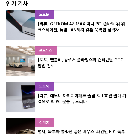
인기 기사
노트북
[리뷰] GEEKOM A8 MAX 미니 PC: 손바닥 위 워
크스테이션, 듀얼 LAN까지 갖춘 묵직한 실력자
포토뉴스
[포토] 벤틀리, 광주서 플라잉스퍼·컨티넨탈 GTC
팝업 전시
노트북
[리뷰] 레노버 아이디어패드 슬림 3: 100만 원대 가
격으로 AI PC 문을 두드리다
신제품
펄사, 녹투아 쿨링팬 넣은 마우스 ‘파인만 F01 녹투