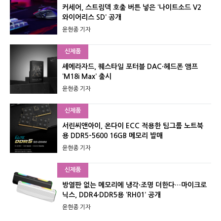
커세어, 스트림덱 호출 버튼 넣은 ‘나이트소드 V2
와이어리스 SD’ 공개
윤현종 기자
신제품
셰에라자드, 퀘스타일 포터블 DAC·헤드폰 앰프
‘M18i Max’ 출시
윤현종 기자
신제품
서린씨앤아이, 온다이 ECC 적용한 팀그룹 노트북
용 DDR5-5600 16GB 메모리 발매
윤현종 기자
신제품
방열판 없는 메모리에 냉각·조명 더한다…마이크로
닉스, DDR4·DDR5용 ‘RH01’ 공개
윤현종 기자