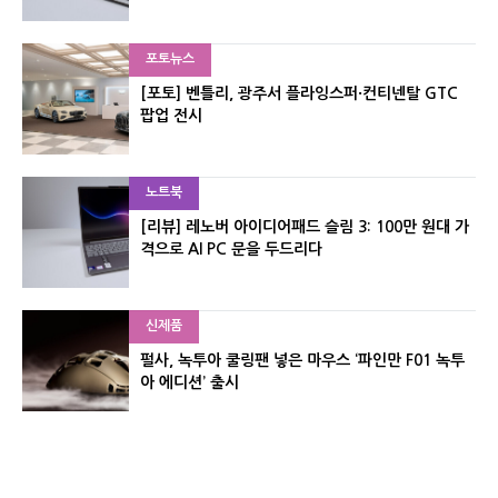
포토뉴스
[포토] 벤틀리, 광주서 플라잉스퍼·컨티넨탈 GTC
팝업 전시
노트북
[리뷰] 레노버 아이디어패드 슬림 3: 100만 원대 가
격으로 AI PC 문을 두드리다
신제품
펄사, 녹투아 쿨링팬 넣은 마우스 ‘파인만 F01 녹투
아 에디션’ 출시
신제품
레이저, 8,000Hz 자석축 키보드 ‘헌츠맨 V3 HE 마