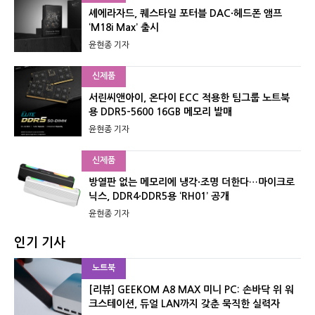
셰에라자드, 퀘스타일 포터블 DAC·헤드폰 앰프
‘M18i Max’ 출시
윤현종 기자
신제품
서린씨앤아이, 온다이 ECC 적용한 팀그룹 노트북
용 DDR5-5600 16GB 메모리 발매
윤현종 기자
신제품
방열판 없는 메모리에 냉각·조명 더한다…마이크로
닉스, DDR4·DDR5용 ‘RH01’ 공개
윤현종 기자
인기 기사
노트북
[리뷰] GEEKOM A8 MAX 미니 PC: 손바닥 위 워
크스테이션, 듀얼 LAN까지 갖춘 묵직한 실력자