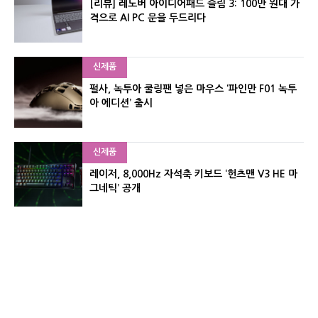
[리뷰] 레노버 아이디어패드 슬림 3: 100만 원대 가
격으로 AI PC 문을 두드리다
신제품
펄사, 녹투아 쿨링팬 넣은 마우스 ‘파인만 F01 녹투
아 에디션’ 출시
신제품
레이저, 8,000Hz 자석축 키보드 ‘헌츠맨 V3 HE 마
그네틱’ 공개
신제품
서린컴퓨터, 26.3L 리안리 A3 기반 미니 PC 2종 출
시