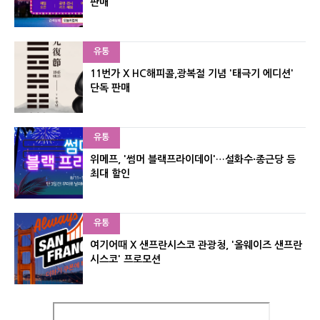
판매
유통
11번가 X HC해피콜,광복절 기념 '태극기 에디션'
단독 판매
유통
위메프, '썸머 블랙프라이데이'…설화수·종근당 등
최대 할인
유통
여기어때 X 샌프란시스코 관광청, '올웨이즈 샌프란
시스코' 프로모션