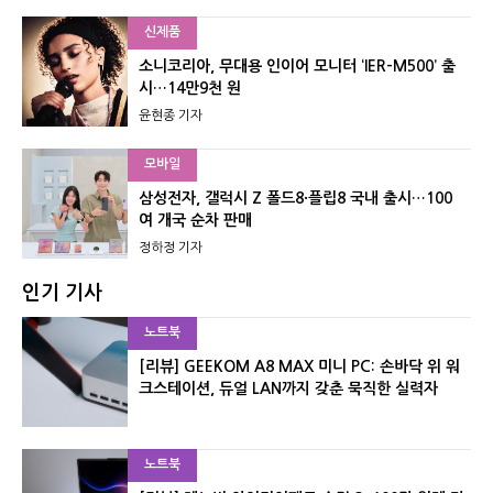
신제품
소니코리아, 무대용 인이어 모니터 ‘IER-M500’ 출
시…14만9천 원
윤현종 기자
모바일
삼성전자, 갤럭시 Z 폴드8·플립8 국내 출시…100
여 개국 순차 판매
정하정 기자
인기 기사
노트북
[리뷰] GEEKOM A8 MAX 미니 PC: 손바닥 위 워
크스테이션, 듀얼 LAN까지 갖춘 묵직한 실력자
노트북