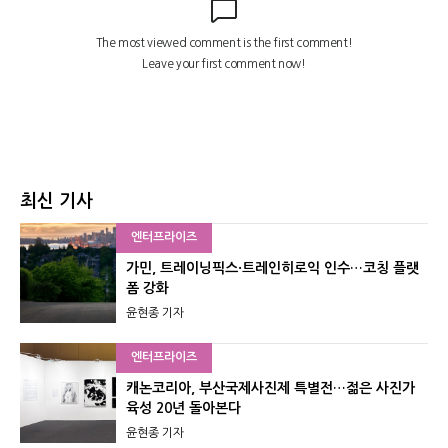
최신 기사
엔터프라이즈
가민, 트레이닝픽스·트레인히로익 인수…코칭 플랫
폼 강화
윤현종 기자
엔터프라이즈
캐논코리아, 부산국제사진제 특별전…젊은 사진가
육성 20년 돌아본다
윤현종 기자