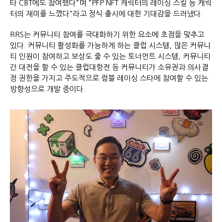
타 CBT에도 참여했다"며 "PFP NFT 캐릭터의 레이싱 스킬 등 캐릭
터의 재미를 느꼈다"라고 정식 출시에 대한 기대감을 드러냈다.
RRS는 커뮤니티 참여를 극대화하기 위한 요소에 초점을 맞추고
있다. 커뮤니티 활성화를 가능하게 하는 클럽 시스템, 많은 커뮤니
티 인원이 참여하고 보상도 줄 수 있는 토너먼트 시스템, 커뮤니티
간 대전을 할 수 있는 클럽대항전 등 커뮤니티가 소유권과 의사결
정 권한을 가지고 주도적으로 럼블 레이싱 스타에 참여할 수 있는
방향성으로 개발 중이다.