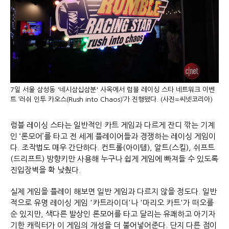
7일 서울 삼성동 '네시삼십삼분' 사옥에서 럼블 레이싱 스타 네트워크 이벤
트 ‘러쉬 인투 카오스(Rush into Chaos)’가 진행됐다. (사진=씨넷코리아)
럼블 레이싱 스타는 일반적인 카트 게임과 다르게 잔디 깎는 기계
인 ‘론모어’를 타고 전 세계 플레이어들과 경쟁하는 레이싱 게임이
다. 조작법도 매우 간단하다. 컨트롤(아이템), 알트(스킬), 쉬프트
(드리프트) 방향키만 사용해 누구나 쉽게 게임에 빠져들 수 있도록
진입장벽을 확 낮췄다.
실제 게임을 플레이 해보면 일반 게임과 다르지 않을 정도다. 일반
적으로 유명 레이싱 게임 '카트라이더'나 '마리오 카트'가 떠오를
순 있지만, 색다른 발상인 론모어를 타고 달리는 유쾌하고 아기자
기한 캐릭터가 이 게임의 개성을 더 불어넣어준다. 단지 다른 점이