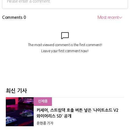
최신 기사
신제품
커세어, 스트림덱 호출 버튼 넣은 ‘나이트소드 V2
와이어리스 SD’ 공개
윤현종 기자