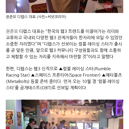
권준모 디랩스 대표 (사진=씨넷코리아)
권준모
디랩스 대표는 “한국의 웹3 트렌드를 이끌어가는 리더와
교류하고 국내외 다양한 웹3 관계자들이 한자리에 모일 수 있었던
소중한 자리였다”며 “디랩스가 선보이는 럼블 레이싱 스타가 출시
를 곧 앞둔 만큼, 앞으로 웹3 커뮤니티 구성원들과도 함께 소통하
고 체험할 수 있는 자리를 지속해서 마련할 것”이라고 말했다.
한편, 디랩스는 웹3 신작으로 ▲럼블 레이싱 스타(Rumble
Racing Star) ▲스페이스 프론티어(Space Frontier) ▲메타볼츠
(MetaBolts) 등을 준비 중이다. 먼저 오는 10월 경 ‘럼블 레이싱
스타’를 공개테스트(OBT)로 선보일 계획이다.