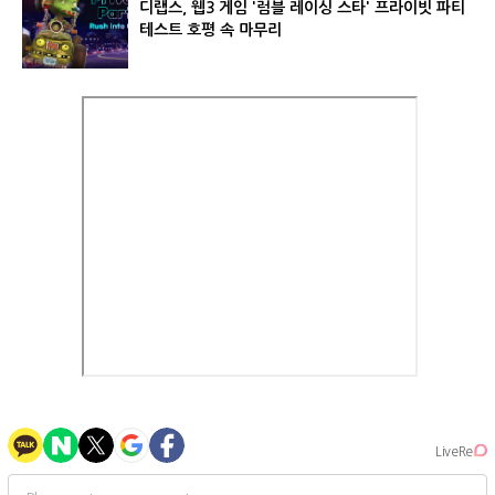
디랩스, 웹3 게임 '럼블 레이싱 스타' 프라이빗 파티
테스트 호평 속 마무리