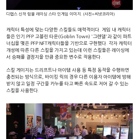
디랩스 신작 럼블 레이싱 스타 인게임 이미지. (사진=씨넷코리아)
캐릭터 특성에 맞는 다양한 스킬들도 매력적이다. 게임 내 캐릭터
들은 인기 PFP 고블린 타운(Goblin Town) '그렌델'과 같이 파트
너십을 맺은 PFP NFT캐릭터들을 기반으로 구현했다. 각자 캐릭터
개성에 따른 다른 스킬을 가지고 있는데 이런 스킬들은 레이싱에
서 승패를 결정지을 만큼 중요한 변수로 작용한다.
스킬 게이지는 드리프트나 아이템 사용 등 특정 동작을 수행하면
충전되는 방식으로, 바이킹 릭의 경우 다른 이용자 아이템에 방해
받지 않고 일정 구간을 카누를 타고 빠른 속도로 저어 갈 수 있는
스킬을 사용한다.