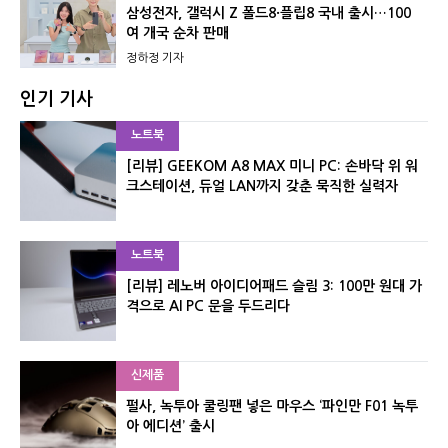
삼성전자, 갤럭시 Z 폴드8·플립8 국내 출시…100
여 개국 순차 판매
정하정 기자
인기 기사
노트북
[리뷰] GEEKOM A8 MAX 미니 PC: 손바닥 위 워
크스테이션, 듀얼 LAN까지 갖춘 묵직한 실력자
노트북
[리뷰] 레노버 아이디어패드 슬림 3: 100만 원대 가
격으로 AI PC 문을 두드리다
신제품
펄사, 녹투아 쿨링팬 넣은 마우스 ‘파인만 F01 녹투
아 에디션’ 출시