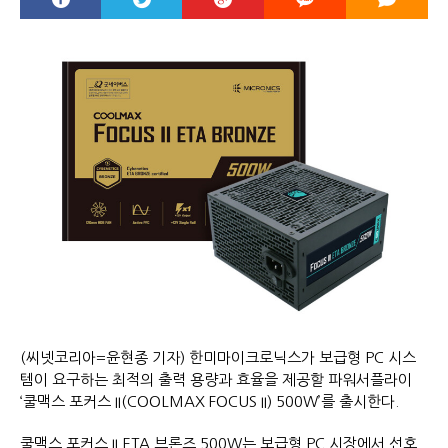
(씨넷코리아=윤현종 기자) 한미마이크로닉스가 보급형 PC 시스
템이 요구하는 최적의 출력 용량과 효율을 제공할 파워서플라이
‘쿨맥스 포커스 II(COOLMAX FOCUS II) 500W’를 출시한다.
쿨맥스 포커스 II ETA 브론즈 500W는 보급형 PC 시장에서 선호