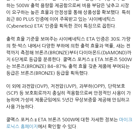
하는 500W 출력 용량을 제공함으로써 비용 부담은 낮추고 시장
이 요구하는 높은 효율과 안정성을 통해 상품성을 확보했다. 특히
최근 80 PLUS 인증에 이어 주목받고 있는 ‘사이베네틱스
(Cybenetics) ETA’ 인증을 획득한 것이 특징으로 꼽힌다.
출력 효율 기준을 보여주는 사이베네틱스 ETA 인증은 30도 가량
의 핫-박스 내에서 다양한 부하에 의한 출력 효율과 역률, 새는 전
력까지 측정해 브론즈(BRONZE)부터 다이아몬드(DIAMOND)까
지 6단계로 등급을 분류한다. 쿨맥스 포커스 II ETA 브론즈 500W
는 브론즈(BRONZE) 84~87% 출력 효율 갖춘 제품에 부여되는
등급은 브론즈(BRONZE) 등급을 획득했다.
이 외에 과전압(OVP), 저전압(UVP), 과부하(OPP), 단락보호
(SCP) 등 보호회로까지 충실히 적용함으로써 안정적인 사용이 가
능하며 가성비 제품군임에도 5년간 무상보증을 제공해 안심하고
사용 가능하다.
쿨맥스 포커스 II ETA 브론즈 500W에 대한 자세한 정보는
마이크
로닉스 홈페이지
에서 확인할 수 있다.