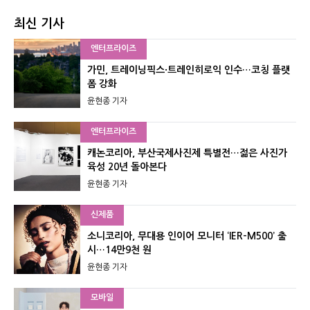
최신 기사
엔터프라이즈
가민, 트레이닝픽스·트레인히로익 인수…코칭 플랫
폼 강화
윤현종 기자
엔터프라이즈
캐논코리아, 부산국제사진제 특별전…젊은 사진가
육성 20년 돌아본다
윤현종 기자
신제품
소니코리아, 무대용 인이어 모니터 ‘IER-M500’ 출
시…14만9천 원
윤현종 기자
모바일