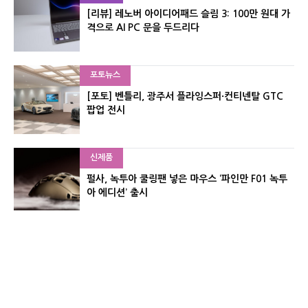
[리뷰] 레노버 아이디어패드 슬림 3: 100만 원대 가
격으로 AI PC 문을 두드리다
포토뉴스
[포토] 벤틀리, 광주서 플라잉스퍼·컨티넨탈 GTC
팝업 전시
신제품
펄사, 녹투아 쿨링팬 넣은 마우스 ‘파인만 F01 녹투
아 에디션’ 출시
신제품
레이저, 8,000Hz 자석축 키보드 ‘헌츠맨 V3 HE 마
그네틱’ 공개