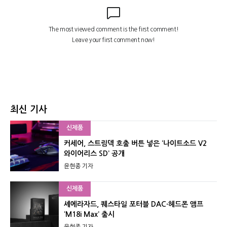
최신 기사
신제품
커세어, 스트림덱 호출 버튼 넣은 ‘나이트소드 V2
와이어리스 SD’ 공개
윤현종 기자
신제품
셰에라자드, 퀘스타일 포터블 DAC·헤드폰 앰프
‘M18i Max’ 출시