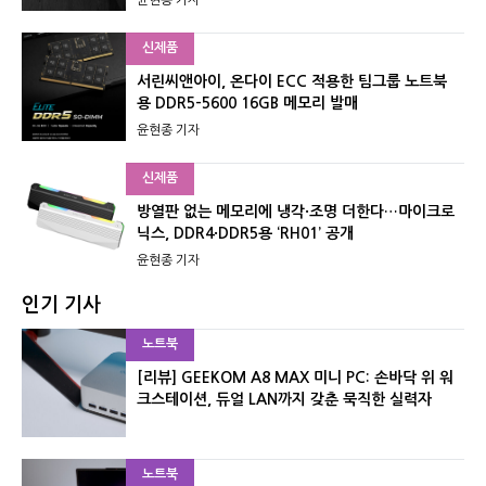
윤현종 기자
신제품
서린씨앤아이, 온다이 ECC 적용한 팀그룹 노트북
용 DDR5-5600 16GB 메모리 발매
윤현종 기자
신제품
방열판 없는 메모리에 냉각·조명 더한다…마이크로
닉스, DDR4·DDR5용 ‘RH01’ 공개
윤현종 기자
인기 기사
노트북
[리뷰] GEEKOM A8 MAX 미니 PC: 손바닥 위 워
크스테이션, 듀얼 LAN까지 갖춘 묵직한 실력자
노트북