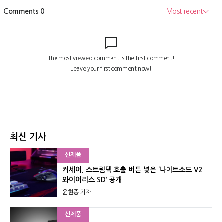
최신 기사
신제품
커세어, 스트림덱 호출 버튼 넣은 ‘나이트소드 V2
와이어리스 SD’ 공개
윤현종 기자
신제품