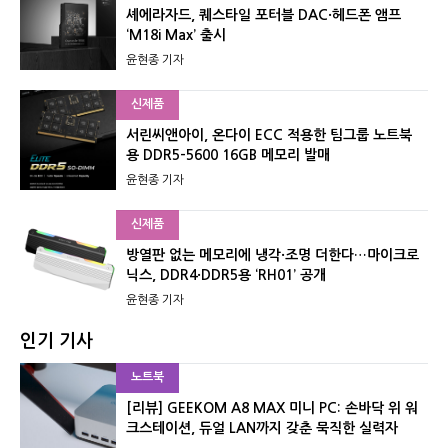
셰에라자드, 퀘스타일 포터블 DAC·헤드폰 앰프
‘M18i Max’ 출시
윤현종 기자
신제품
서린씨앤아이, 온다이 ECC 적용한 팀그룹 노트북
용 DDR5-5600 16GB 메모리 발매
윤현종 기자
신제품
방열판 없는 메모리에 냉각·조명 더한다…마이크로
닉스, DDR4·DDR5용 ‘RH01’ 공개
윤현종 기자
인기 기사
노트북
[리뷰] GEEKOM A8 MAX 미니 PC: 손바닥 위 워
크스테이션, 듀얼 LAN까지 갖춘 묵직한 실력자