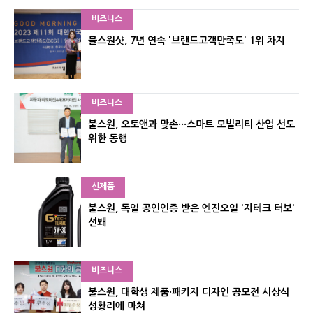
비즈니스
불스원샷, 7년 연속 '브랜드고객만족도' 1위 차지
비즈니스
불스원, 오토앤과 맞손···스마트 모빌리티 산업 선도
위한 동행
신제품
불스원, 독일 공인인증 받은 엔진오일 '지테크 터보'
선봬
비즈니스
불스원, 대학생 제품·패키지 디자인 공모전 시상식
성황리에 마쳐