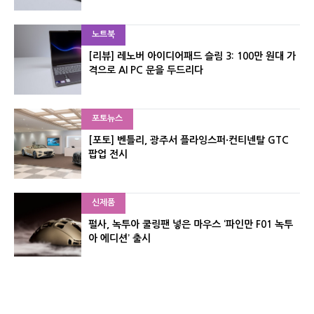
노트북
[리뷰] 레노버 아이디어패드 슬림 3: 100만 원대 가
격으로 AI PC 문을 두드리다
포토뉴스
[포토] 벤틀리, 광주서 플라잉스퍼·컨티넨탈 GTC
팝업 전시
신제품
펄사, 녹투아 쿨링팬 넣은 마우스 ‘파인만 F01 녹투
아 에디션’ 출시
신제품
레이저, 8,000Hz 자석축 키보드 ‘헌츠맨 V3 HE 마