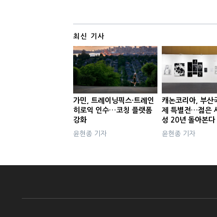
최신 기사
가민, 트레이닝픽스·트레인
캐논코리아, 부산
히로익 인수…코칭 플랫폼
제 특별전…젊은 
강화
성 20년 돌아본다
윤현종 기자
윤현종 기자