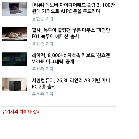
[리뷰] 레노버 아이디어패드 슬림 3: 100만
원대 가격으로 AI PC 문을 두드리다
윤현종 기자
펄사, 녹투아 쿨링팬 넣은 마우스 ‘파인만
F01 녹투아 에디션’ 출시
윤현종 기자
레이저, 8,000Hz 자석축 키보드 ‘헌츠맨
V3 HE 마그네틱’ 공개
윤현종 기자
서린컴퓨터, 26.3L 리안리 A3 기반 미니
PC 2종 출시
윤현종 기자
유기자의 차이나 샵#