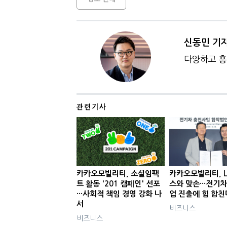
신동민 기
다양하고 흥
관련기사
카카오모빌리티, 소셜임팩
카카오모빌리티, 
트 활동 '201 캠페인' 선포
스와 맞손···전기차
···사회적 책임 경영 강화 나
업 진출에 힘 합친
서
비즈니스
비즈니스