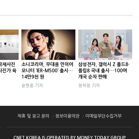
국제사진
소니코리아, 무대용 인이어
삼성전자, 갤럭시 Z 폴드8·
사진가 육
모니터 ‘IER-M500’ 출시…
플립8 국내 출시…100여
14만9천 원
개국 순차 판매
윤현종 기자
정하정 기자
제휴 및 광고 문의
정보이용약관
이메일무단수집거부
CNET KOREA IS OPERATED BY MONEY TODAY GROUP