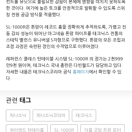
컨트롤 유닛으로 불필요한 잡음이 본체에 영향을 미치지 못하도록
한 것이다. 여기에 높은 토크를 안정적으로 발휘할 수 있도록 스위
칭 전원 공급 방식을 적용했다.
SL-1000R은 톤암이 레코드 홈을 정확하게 추적하도록, 가볍고 진
동 감쇠 성능이 뛰어난 마그네슘 톤암 파이프를 테크닉스 전통의
스태틱 밸런스 유니버셜 S자형으로 구현했다. 톤암의 모든 조립과
조정 과정은 숙련된 장인의 수작업으로 이루어졌다.
레퍼런스 클래스 턴테이블 시스템 SL-1000R 의 정가는 2천999
만9천 원이며, 테크닉스 국내 총판은 다빈월드가 담당하고 있다.
자세한 내용은 테크닉스코리아 공식
홈페이지
에서 확인할 수 있
다.
관련
태그
파나소닉
파나소닉코리아
테크닉스
하이엔드 턴테이블
SL-1000R
더블 코일 트윈 로터