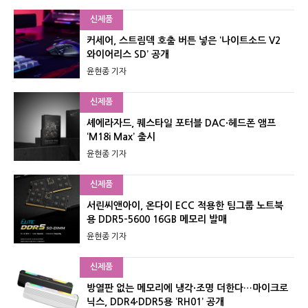
신제품
커세어, 스트림덱 호출 버튼 넣은 ‘나이트소드 V2
와이어리스 SD’ 공개
윤현종 기자
신제품
셰에라자드, 퀘스타일 포터블 DAC·헤드폰 앰프
‘M18i Max’ 출시
윤현종 기자
신제품
서린씨앤아이, 온다이 ECC 적용한 팀그룹 노트북
용 DDR5-5600 16GB 메모리 발매
윤현종 기자
신제품
방열판 없는 메모리에 냉각·조명 더한다…마이크로
닉스, DDR4·DDR5용 ‘RH01’ 공개