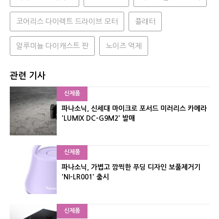
코어리스 다이렉트 드라이브 모터
플래터
알루미늄 다이캐스트 판
노이즈 억제
관련 기사
신제품
파나소닉, 신세대 마이크로 포서드 미러리스 카메라
'LUMIX DC-G9M2' 발매
신제품
파나소닉, 가볍고 깜찍한 푸딩 디자인 보풀제거기
'NI-LR001' 출시
신제품