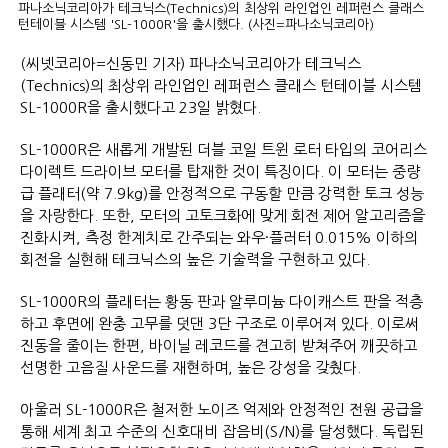
파나소닉코리아가 테크닉스(Technics)의 최상위 라인업인 레퍼런스 클래스
턴테이블 시스템 'SL-1000R'을 출시했다. (사진=파나소닉코리아)
(씨넷코리아=신동민 기자) 파나소닉코리아가 테크닉스
(Technics)의 최상위 라인업인 레퍼런스 클래스 턴테이블 시스템
SL-1000R을 출시했다고 23일 밝혔다.
SL-1000R은 새롭게 개발된 더블 코일 트윈 로터 타입의 코어리스
다이렉트 드라이브 모터를 탑재한 것이 특징이다. 이 모터는 중량
급 플래터(약 7.9kg)를 안정적으로 구동할 만큼 강력한 토크 성능
을 자랑한다. 또한, 모터의 고토크화에 맞게 회전 제어 알고리즘을
진화시켜, 측정 한계치로 간주되는 와우·플러터 0.015% 이하의
회전을 실현해 테크닉스의 높은 기술력을 구현하고 있다.
SL-1000R의 플래터는 황동 판과 알루미늄 다이캐스트 판을 적층
하고 후면에 완충 고무를 덧댄 3단 구조로 이루어져 있다. 이로써
진동을 줄이는 한편, 바이닐 레코드를 견고히 받쳐주어 깨끗하고
선명한 고음질 사운드를 재현하며, 높은 강성을 갖췄다.
아울러 SL-1000R은 철저한 노이즈 억제와 안정적인 전원 공급을
통해 세계 최고 수준의 신호대비 잡음비(S/N)를 달성했다. 독립된