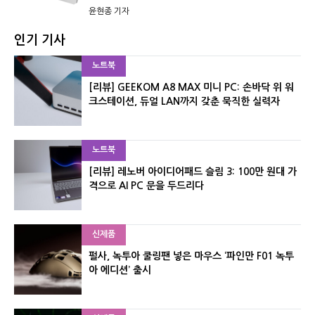
윤현종 기자
인기 기사
노트북
[리뷰] GEEKOM A8 MAX 미니 PC: 손바닥 위 워
크스테이션, 듀얼 LAN까지 갖춘 묵직한 실력자
노트북
[리뷰] 레노버 아이디어패드 슬림 3: 100만 원대 가
격으로 AI PC 문을 두드리다
신제품
펄사, 녹투아 쿨링팬 넣은 마우스 ‘파인만 F01 녹투
아 에디션’ 출시