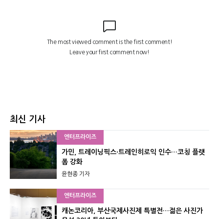
최신 기사
엔터프라이즈
가민, 트레이닝픽스·트레인히로익 인수…코칭 플랫
폼 강화
윤현종 기자
엔터프라이즈
캐논코리아, 부산국제사진제 특별전…젊은 사진가