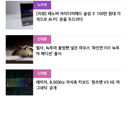
노트북
[리뷰] 레노버 아이디어패드 슬림 3: 100만 원대 가
격으로 AI PC 문을 두드리다
신제품
펄사, 녹투아 쿨링팬 넣은 마우스 ‘파인만 F01 녹투
아 에디션’ 출시
신제품
레이저, 8,000Hz 자석축 키보드 ‘헌츠맨 V3 HE 마
그네틱’ 공개
신제품
서린컴퓨터, 26.3L 리안리 A3 기반 미니 PC 2종 출
시