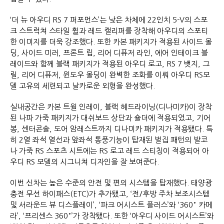
‘더 뉴 아우디 RS 7 퍼포먼스’는 낮은 차체에 22인치 5-V의 스포
크 스트럭쳐 스타일 휠과 레드 캘리퍼를 장착해 아우디의 스포티
한 이미지를 더욱 강조했다. 또한 카본 패키지가 적용된 사이드 몰
딩, 사이드 미러, 프론트 립, 리어 디퓨저 라인, 에어 인테이크 블
레이드와 함께 블랙 패키지가 적용된 아우디 로고, RS 7 뱃지, 그
릴, 리어 디퓨저, 윈도우 몰딩이 완벽한 조화를 이뤄 아우디 RS모
델 고유의 세련되고 날카로운 외형을 완성했다.
실내공간은 카본 트윌 인레이, 블랙 헤드라이닝(디나미카)이 장착
된 나파 가죽 패키지가 대쉬보드 상단과 숄더에 적용되었고, 기어
봉, 센터콘솔, 도어 암레스트까지 디나미카 패키지가 적용됐다. 특
히 2열 좌석 열선과 앞좌석 통풍기능이 탑재된 벌집 패턴의 발코
나 가죽 RS 스포츠 시트에는 RS 로고 레드 스티칭이 적용되어 아
우디 RS 모델의 시그니쳐 디자인을 잘 보여준다.
이번 신차는 높은 수준의 안전 및 편의 시스템을 탑재했다. 태양광
충전 무선 하이패스(ETC)가 추가됐고, ‘전/후방 주차 보조시스템
및 서라운드 뷰 디스플레이’, ‘파크 어시스트 플러스’와 ‘360° 카메
라’, ‘프리센스 360°’가 장착됐다. 또한 ‘아우디 사이드 어시스트’와