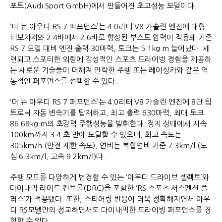
포트(Audi Sport GmbH)에서 만들어진 초고성능 모델이다.
‘더 뉴 아우디 RS 7 퍼포먼스’는 4.0리터 V8 가솔린 엔진에 대형
터보차저와 2.4바에서 2.6바로 향상된 부스트 압력이 적용돼 기존
RS 7 모델 대비 엔진 출력 30마력, 토크는 5.1kg.m 늘어났다. 세
련되고 스포티한 외형에 감성적인 스포츠 드라이빙 경험을 제공하
는 새로운 기술들이 더해져 안락한 주행 또는 레이싱카와 같은 역
동적인 퍼포먼스를 선택할 수 있다.
‘더 뉴 아우디 RS 7 퍼포먼스’는 4.0리터 V8 가솔린 엔진에 8단 팁
트로닉 자동 변속기를 탑재하고, 최고 출력 630마력, 최대 토크
86.68kg.m의 초강력 주행성능을 발휘한다. 정지 상태에서 시속
100km까지 3.4 초 만에 도달할 수 있으며, 최고 속도는
305km/h (안전 제한 속도), 연비는 복합연비 기준 7.3km/l (도
심 6.3km/l, 고속 9.2km/l)다.
주행 모드를 다양하게 변경할 수 있는 ‘아우디 드라이브 셀렉트’와
다이내믹 라이드 컨트롤(DRC)을 포함한 ‘RS 스포츠 서스펜션 플
러스’가 적용됐다. 또한, 스티어링 반응이 더욱 정확해지면서 아우
디 RS모델만의 정교하면서도 다이내믹한 드라이빙 퍼포먼스를 경
험할 수 있다.