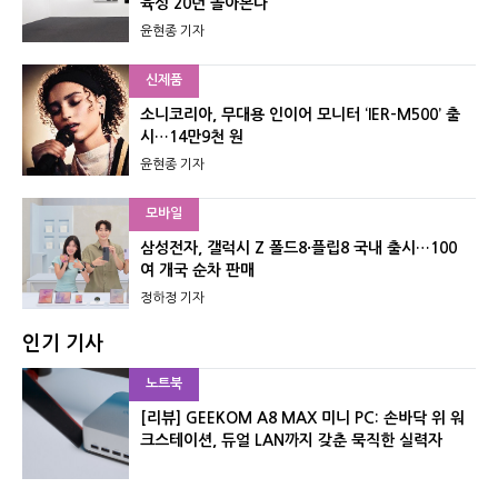
육성 20년 돌아본다
윤현종 기자
신제품
소니코리아, 무대용 인이어 모니터 ‘IER-M500’ 출
시…14만9천 원
윤현종 기자
모바일
삼성전자, 갤럭시 Z 폴드8·플립8 국내 출시…100
여 개국 순차 판매
정하정 기자
인기 기사
노트북
[리뷰] GEEKOM A8 MAX 미니 PC: 손바닥 위 워
크스테이션, 듀얼 LAN까지 갖춘 묵직한 실력자