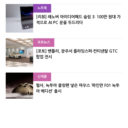
노트북
[리뷰] 레노버 아이디어패드 슬림 3: 100만 원대 가
격으로 AI PC 문을 두드리다
포토뉴스
[포토] 벤틀리, 광주서 플라잉스퍼·컨티넨탈 GTC
팝업 전시
신제품
펄사, 녹투아 쿨링팬 넣은 마우스 ‘파인만 F01 녹투
아 에디션’ 출시
신제품
레이저, 8,000Hz 자석축 키보드 ‘헌츠맨 V3 HE 마
그네틱’ 공개