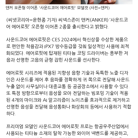
앤커 오픈형 이어폰 '사운드코어 에어로핏' 모델컷 (사진=앤커)
(씨넷코리아=윤현종 기자) 씨넥스존이 앤커(ANKER) ‘사운드코
어 에어로핏’ 오픈형 이어폰 2종을 출시한다고 밝혔다.
사운드코어 에어로핏은 CES 2024에서 혁신상을 수상한 제품으
로 편안한 착용감과 IPX7 방수등급을 갖춰 일상적인 사용에 최적
화되었다. 에어로핏에 탑재된 티타늄 코팅 드라이버는 풍부한 저
음과 선명한 고음의 균형 잡힌 사운드를 선사한다.
에어로핏 시리즈에 적용된 지향성 음향 기술과 독특한 노즐 디자
인은 사운드를 제어 후 음파를 정확하게 귀 쪽으로 전달해 사운드
누출 없이 사무실이나 대중교통 등 공공장소에서 사용할 수 있다.
또 특정 방향으로부터 음성을 모아 전달하는 빔포밍 기술이 적용
된 4개의 마이크와 AI 알고리즘이 노이즈를 효과적으로 제거하고
선명한 음성을 전달해 음성통화나 화상회의 등에서 사용하기 적합
하다.
프리미엄 모델인 사운드코어 에어로핏 프로는 항공우주산업에서
사용되는 티타늄 소재의 탈착 가능한 와이어 넥밴드를 제공하고,