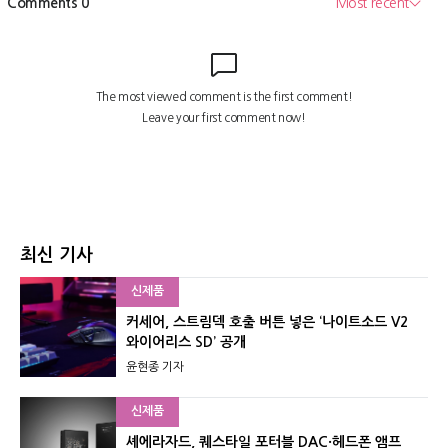
최신 기사
신제품
커세어, 스트림덱 호출 버튼 넣은 ‘나이트소드 V2
와이어리스 SD’ 공개
윤현종 기자
신제품
셰에라자드, 퀘스타일 포터블 DAC·헤드폰 앰프