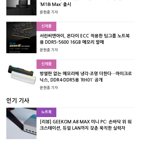
‘M18i Max’ 출시
윤현종 기자
신제품
서린씨앤아이, 온다이 ECC 적용한 팀그룹 노트북
용 DDR5-5600 16GB 메모리 발매
윤현종 기자
신제품
방열판 없는 메모리에 냉각·조명 더한다…마이크로
닉스, DDR4·DDR5용 ‘RH01’ 공개
윤현종 기자
인기 기사
노트북
[리뷰] GEEKOM A8 MAX 미니 PC: 손바닥 위 워
크스테이션, 듀얼 LAN까지 갖춘 묵직한 실력자