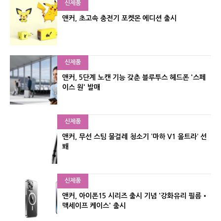
신제품
앤커, 초고속 충전기 포켓몬 에디션 출시
신제품
앤커, 5단계 노캔 기능 갖춘 블루투스 헤드폰 '스페
이스 원' 발매
신제품
앤커, 무선 스팀 물걸레 청소기 ‘마하 V1 울트라’ 선
봬
신제품
앤커, 아이폰15 시리즈 출시 기념 '강화유리 필름‧
맥세이프 케이스' 출시