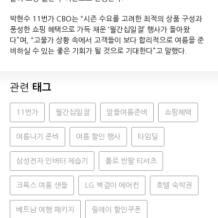
박현수 11번가 CBO는 “시즌 수요를 고려한 최적의 상품 구성과
풍성한 쇼핑 혜택으로 가득 채운 ‘월간십일절’ 행사가 돌아왔
다”며, “고물가 상황 속에서 고객들이 보다 합리적으로 여름을 준
비하실 수 있는 좋은 기회가 될 것으로 기대한다”고 말했다.
관련
태그
11번가
월간십일절
알뜰여름준비
쇼핑혜택
여름나기 준비
여름 할인 행사
타임딜
삼성전자 인버터 제습기
폴로 반팔 티셔츠
크록스 여름 샌들
LG 벽걸이 에어컨
호텔 숙박권
베트남 여행 패키지
릴레이 할인쿠폰