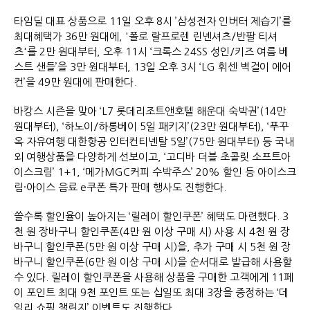
타임딜 대표 상품으로 11일 오후 8시 ’삼성전자 인버터 제습기’를
최대혜택가 36만 원대에, '폴로 랄프로렌 린넨셔츠/반팔 티셔
츠'를 2만 원대부터, 오후 11시 ‘크록스 24SS 성인/키즈 여름 베
스트 샌들’을 3만 원대부터, 13일 오후 3시 ‘LG 휘센 벽걸이 에어
컨’을 49만 원대에 판매한다.
바캉스 시즌을 맞아 ‘L7 롯데리조트앤호텔 해운대 숙박권’(14만
원대부터), ‘하노이/하롱베이 5일 패키지’(23만 원대부터), ‘푸꾸
옥 자유여행 대한항공 인터컨티넨탈 5일’(75만 원대부터) 등 국내
외 여행상품을 다양하게 선보이고, ‘고디바 더블 초콜릿 소프트아
이스크림’ 1+1, ‘메가MGC커피 수박주스’ 20% 할인 등 아이스크
림·아이스 음료 e쿠폰 특가 판매 행사도 진행한다.
쓸수록 할인율이 높아지는 ‘릴레이 할인쿠폰’ 혜택도 마련했다. 3
천 원 장바구니 할인쿠폰(4만 원 이상 구매 시) 사용 시 4천 원 장
바구니 할인쿠폰(5만 원 이상 구매 시)을, 추가 구매 시 5천 원 장
바구니 할인쿠폰(6만 원 이상 구매 시)을 순서대로 발급해 사용할
수 있다. 릴레이 할인쿠폰을 사용해 상품을 구매한 고객에게 11페
이 포인트 최대 9천 포인트 또는 십일또 최대 3장을 증정하는 ‘데
일리 쇼핑 챌린지’ 이벤트도 진행한다.