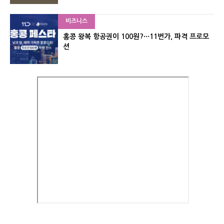
비즈니스
홍콩 왕복 항공권이 100원?···11번가, 파격 프로모
션