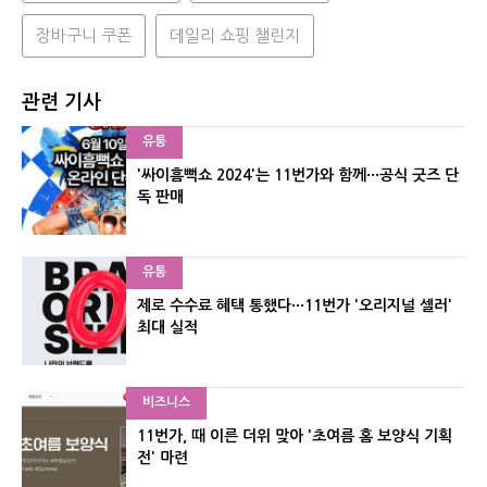
장바구니 쿠폰
데일리 쇼핑 챌린지
관련 기사
유통
'싸이흠뻑쇼 2024'는 11번가와 함께···공식 굿즈 단
독 판매
유통
제로 수수료 혜택 통했다···11번가 '오리지널 셀러'
최대 실적
비즈니스
11번가, 때 이른 더위 맞아 '초여름 홈 보양식 기획
전' 마련