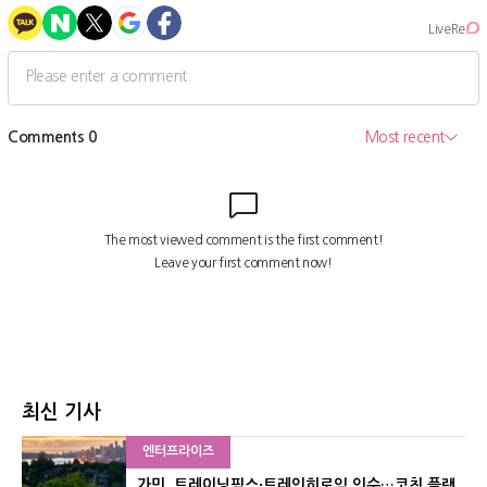
최신 기사
엔터프라이즈
가민, 트레이닝픽스·트레인히로익 인수…코칭 플랫