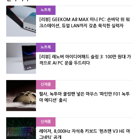
노트북
[리뷰] GEEKOM A8 MAX 미니 PC: 손바닥 위 워
크스테이션, 듀얼 LAN까지 갖춘 묵직한 실력자
노트북
[리뷰] 레노버 아이디어패드 슬림 3: 100만 원대 가
격으로 AI PC 문을 두드리다
신제품
펄사, 녹투아 쿨링팬 넣은 마우스 ‘파인만 F01 녹투
아 에디션’ 출시
신제품
레이저, 8,000Hz 자석축 키보드 ‘헌츠맨 V3 HE 마
그네틱’ 공개