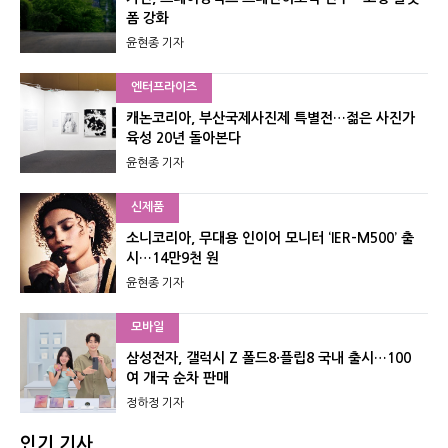
폼 강화
윤현종 기자
엔터프라이즈
캐논코리아, 부산국제사진제 특별전…젊은 사진가
육성 20년 돌아본다
윤현종 기자
신제품
소니코리아, 무대용 인이어 모니터 ‘IER-M500’ 출
시…14만9천 원
윤현종 기자
모바일
삼성전자, 갤럭시 Z 폴드8·플립8 국내 출시…100
여 개국 순차 판매
정하정 기자
인기 기사