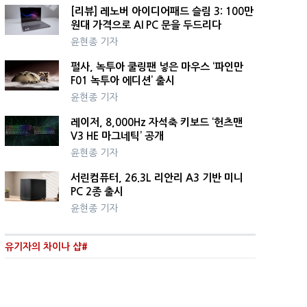
[리뷰] 레노버 아이디어패드 슬림 3: 100만
원대 가격으로 AI PC 문을 두드리다
윤현종 기자
펄사, 녹투아 쿨링팬 넣은 마우스 ‘파인만
F01 녹투아 에디션’ 출시
윤현종 기자
레이저, 8,000Hz 자석축 키보드 ‘헌츠맨
V3 HE 마그네틱’ 공개
윤현종 기자
서린컴퓨터, 26.3L 리안리 A3 기반 미니
PC 2종 출시
윤현종 기자
유기자의 차이나 샵#