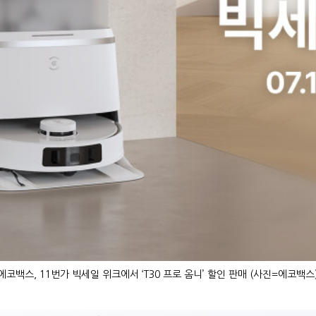
에코백스, 11번가 빅세일 위크에서 ‘T30 프로 옴니’ 할인 판매 (사진=에코백스