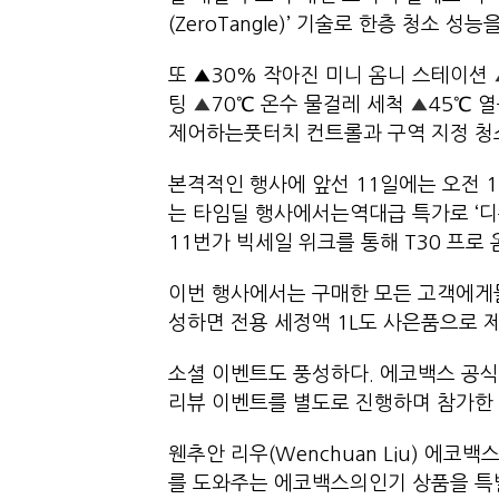
(ZeroTangle)’ 기술로 한층 청소 
또 ▲30% 작아진 미니 옴니 스테이션
팅
▲
70℃ 온수 물걸레 세척
▲
45℃ 
제어하는풋터치 컨트롤과 구역 지정 청
본격적인 행사에 앞선 11일에는 오전 1
는 타임딜 행사에서는역대급 특가로 ‘디봇
11번가 빅세일 위크를 통해 T30 프로
이번 행사에서는 구매한 모든 고객에게물
성하면 전용 세정액 1L도 사은품으로 
소셜 이벤트도 풍성하다. 에코백스 공
리뷰 이벤트를 별도로 진행하며 참가한
웬추안 리우(Wenchuan Liu) 에코
를 도와주는 에코백스의인기 상품을 특별