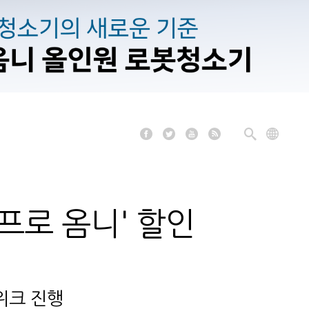
 프로 옴니' 할인
위크 진행