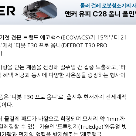
전 전문 브랜드 에코백스(ECOVACS)가 15일부터 21
서 ‘디봇 T30 프로 옴니(DEEBOT T30 PRO
다.
사랑을 받는 제품을 선정해 일주일 간 집중 노출하고, ‘타
격 혜택 제공과 동시에 다양한 사은품을 증정하는 행사이
 ‘디봇 T30 프로 옴니’로, 출시후 현재까지 전세계적
품이다.
에서 물걸레 패드가 바깥으로 확장되며 모서리 약 1mm까
질할 수 있는 기술인 ‘트루엣지(TruEdge)’와듀얼 빗
리카락과 먼지의 엉킴을 방지해주는 ‘제로탱글