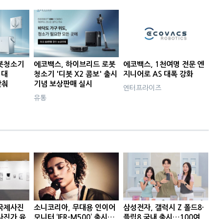
봇청소기
에코백스, 하이브리드 로봇
에코백스, 1천여명 전문 엔
최대
청소기 '디봇 X2 콤보' 출시
지니어로 AS 대폭 강화
갖춰
기념 보상판매 실시
엔터프라이즈
유통
국제사진
소니코리아, 무대용 인이어
삼성전자, 갤럭시 Z 폴드8·
사진가 육
모니터 ‘IER-M500’ 출시…
플립8 국내 출시…100여