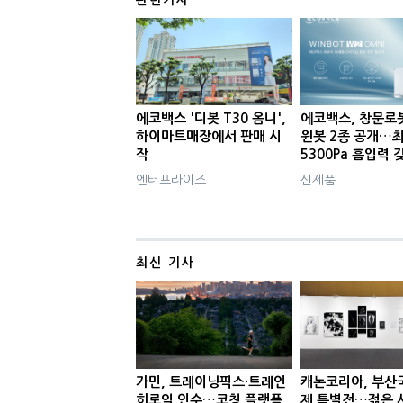
에코백스 '디봇 T30 옴니',
에코백스, 창문로
하이마트매장에서 판매 시
윈봇 2종 공개…
작
5300Pa 흡입력 
엔터프라이즈
신제품
최신 기사
가민, 트레이닝픽스·트레인
캐논코리아, 부산
히로익 인수…코칭 플랫폼
제 특별전…젊은 