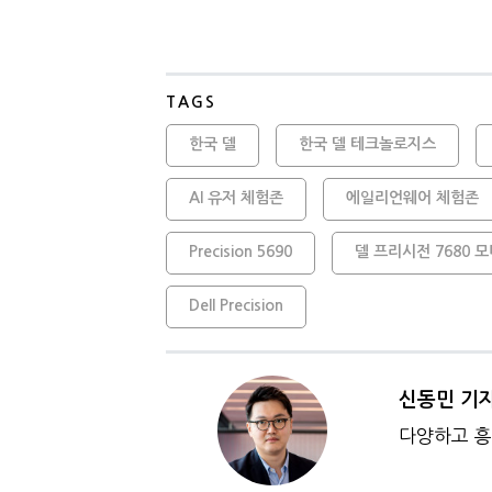
TAGS
한국 델
한국 델 테크놀로지스
AI 유저 체험존
에일리언웨어 체험존
Precision 5690
델 프리시전 7680
Dell Precision
신동민 기
다양하고 흥