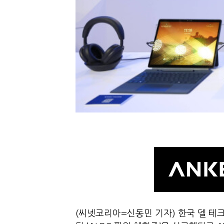
(씨넷코리아=신동민 기자) 한국 델 테