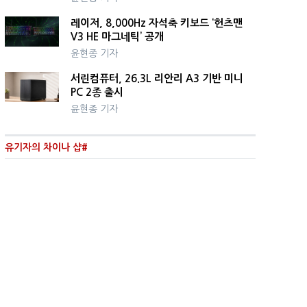
레이저, 8,000Hz 자석축 키보드 ‘헌츠맨
V3 HE 마그네틱’ 공개
윤현종 기자
서린컴퓨터, 26.3L 리안리 A3 기반 미니
PC 2종 출시
윤현종 기자
유기자의 차이나 샵#