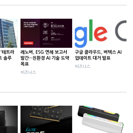
 '테트라
레노버, ESG 연례 보고서
구글 클라우드, 버텍스 AI
트 솔루
발간···친환경 AI 기술 도약
업데이트 대거 발표
목표
비즈니스
비즈니스