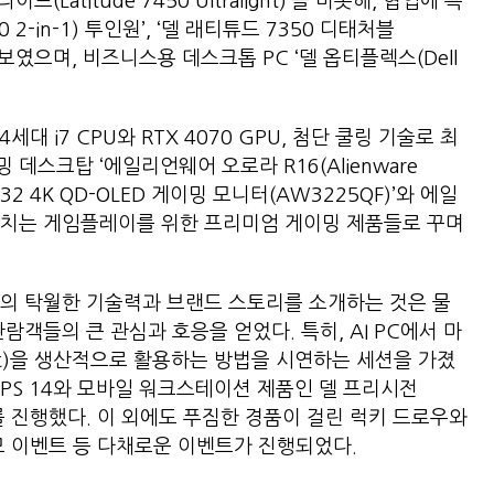
(Latitude 7450 Ultralight)’을 비롯해, 협업에 특
50 2-in-1) 투인원’, ‘델 래티튜드 7350 디태처블
 등을 선보였으며, 비즈니스용 데스크톱 PC ‘델 옵티플렉스(Dell
대 i7 CPU와 RTX 4070 GPU, 첨단 쿨링 기술로 최
데스크탑 ‘에일리언웨어 오로라 R16(Alienware
 32 4K QD-OLED 게이밍 모니터(AW3225QF)’와 에일
넘치는 게임플레이를 위한 프리미엄 게이밍 제품들로 꾸며
의 탁월한 기술력과 브랜드 스토리를 소개하는 것은 물
관람객들의 큰 관심과 호응을 얻었다. 특히, AI PC에서 마
ot)을 생산적으로 활용하는 방법을 시연하는 세션을 가졌
XPS 14와 모바일 워크스테이션 제품인 델 프리시전
를 진행했다. 이 외에도 푸짐한 경품이 걸린 럭키 드로우와
함 응모 이벤트 등 다채로운 이벤트가 진행되었다.