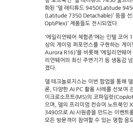
량 노트북인 ‘델 래티튜드 7450 울트라라이트
화된 ‘델 래티튜드 9450(Latitude 94
(Latitude 7350 Detachable)’
OptiPlex)’ 제품들도 전시되었다.
'에일리언웨어 체험존'에는 인텔 코어 14세
상의 게이밍 퍼포먼스를 구현하는 게이밍 
Aurora R16)’을 비롯해 ‘에일리언웨어
리언웨어의 최신 주변기기 등 생동감 
졌다.
델 테크놀로지스는 이번 팝업을 통해 델
론, 다양한 AI PC 활용 사례를 선보여 
이크로소프트(MS)의 코파일럿(Copil
으며, 델의 프리미엄 컨슈머 노트북인 
3490으로 AI 사원증을 만드는 이벤트
모든 방문객이 참여할 수 있는 명