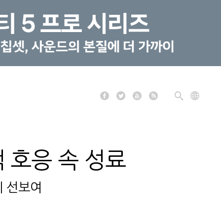
객 호응 속 성료
사례 선보여