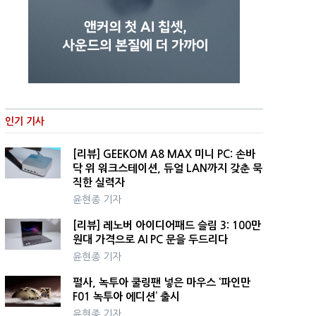
인기 기사
[리뷰] GEEKOM A8 MAX 미니 PC: 손바
닥 위 워크스테이션, 듀얼 LAN까지 갖춘 묵
직한 실력자
윤현종 기자
[리뷰] 레노버 아이디어패드 슬림 3: 100만
원대 가격으로 AI PC 문을 두드리다
윤현종 기자
펄사, 녹투아 쿨링팬 넣은 마우스 ‘파인만
F01 녹투아 에디션’ 출시
윤현종 기자