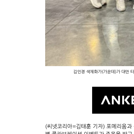
김민경 색채화가(가운데)가 대만 타
(씨넷코리아=김태훈 기자) 포메리움과 색