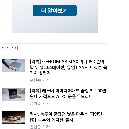
인기 기사
[리뷰] GEEKOM A8 MAX 미니 PC: 손바
닥 위 워크스테이션, 듀얼 LAN까지 갖춘 묵
직한 실력자
윤현종 기자
[리뷰] 레노버 아이디어패드 슬림 3: 100만
원대 가격으로 AI PC 문을 두드리다
윤현종 기자
펄사, 녹투아 쿨링팬 넣은 마우스 ‘파인만
F01 녹투아 에디션’ 출시
윤현종 기자