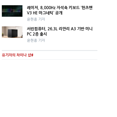
레이저, 8,000Hz 자석축 키보드 ‘헌츠맨
V3 HE 마그네틱’ 공개
윤현종 기자
서린컴퓨터, 26.3L 리안리 A3 기반 미니
PC 2종 출시
윤현종 기자
유기자의 차이나 샵#