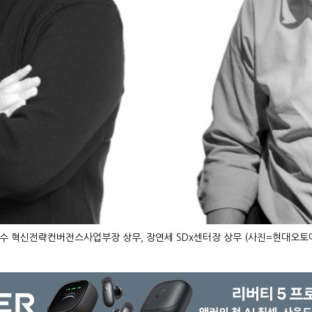
수 혁신전략컨버전스사업부장 상무, 장연세 SDx센터장 상무 (사진=현대오토