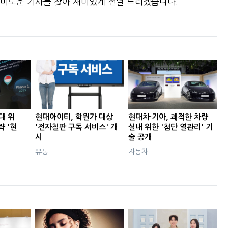
미로운 기사를 찾아 재미있게 전달 드리겠습니다.
대 위
현대아이티, 학원가 대상
현대차·기아, 쾌적한 차량
략 '현
'전자칠판 구독 서비스' 개
실내 위한 '첨단 열관리' 기
시
술 공개
유통
자동차