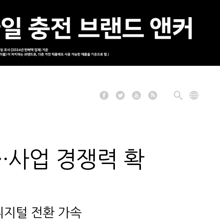
··사업 경쟁력 확
디지털 전환 가속