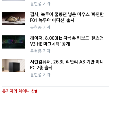
윤현종 기자
펄사, 녹투아 쿨링팬 넣은 마우스 ‘파인만
F01 녹투아 에디션’ 출시
윤현종 기자
레이저, 8,000Hz 자석축 키보드 ‘헌츠맨
V3 HE 마그네틱’ 공개
윤현종 기자
서린컴퓨터, 26.3L 리안리 A3 기반 미니
PC 2종 출시
윤현종 기자
유기자의 차이나 샵#