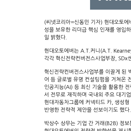
(씨넷코리아=신동민 기자) 현대오토에버
성을 보유한 리더급 핵심 인재를 영입하
일 밝혔다.
현대오토에버는 A.T.커니(A.T. Kea
각각 혁신전략컨버전스사업부장, SDx센
혁신전략컨버전스사업부를 이끌게 된 박
어 등 글로벌 유명 컨설팅펌을 거쳐온 
인공지능(AI) 등 최신 기술을 활용한 
서 전무로 재직하며 국내외 주요 대기업
현대자동차그룹에 커넥티드 카, 생성형 A
반영한 전략적 제안을 선보이기도 했다.
박상수 상무는 기업 간 거래(B2B) 정