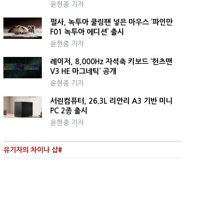
윤현종 기자
펄사, 녹투아 쿨링팬 넣은 마우스 ‘파인만
F01 녹투아 에디션’ 출시
윤현종 기자
레이저, 8,000Hz 자석축 키보드 ‘헌츠맨
V3 HE 마그네틱’ 공개
윤현종 기자
서린컴퓨터, 26.3L 리안리 A3 기반 미니
PC 2종 출시
윤현종 기자
유기자의 차이나 샵#