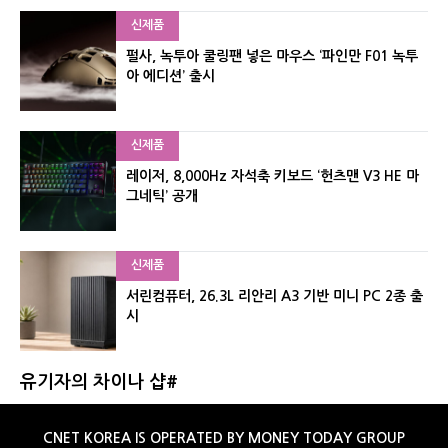
신제품
펄사, 녹투아 쿨링팬 넣은 마우스 ‘파인만 F01 녹투
아 에디션’ 출시
신제품
레이저, 8,000Hz 자석축 키보드 ‘헌츠맨 V3 HE 마
그네틱’ 공개
신제품
서린컴퓨터, 26.3L 리안리 A3 기반 미니 PC 2종 출
시
유기자의 차이나 샵#
CNET KOREA IS OPERATED BY MONEY TODAY GROUP