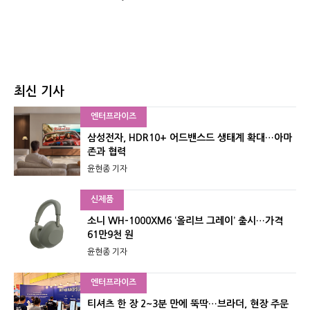
최신 기사
엔터프라이즈
삼성전자, HDR10+ 어드밴스드 생태계 확대…아마
존과 협력
윤현종 기자
신제품
소니 WH-1000XM6 ‘올리브 그레이’ 출시…가격
61만9천 원
윤현종 기자
엔터프라이즈
티셔츠 한 장 2~3분 만에 뚝딱…브라더, 현장 주문