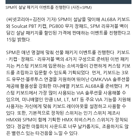
SPM이 설날 패키지 이벤트를 진행한다 (사진=SPM)
(씨넷코리아=김진아 기자) SPM이 설날을 맞이해 AL68A 키보드
와 Soulcat PBT 키캡, PG800 무지 장패드, SPM 리유저블 백이
담긴 설날 패키지를 할인된 가격에 판매하는 이벤트를 진행한다고
15일 밝혔다.
SPM은 매년 명절에 맞춰 선물 패키지 이벤트를 진행한다. 키보드
· 키캡 · 장패드 · 리유저블 백의 4가지 구성으로 준비된 이번 패키
지는 커스텀 키보드에 입문하는 소비자들이 간편하게 커스텀 키보
드를 조립하고 입문할 수 있도록 기획되었다. 먼저, 키보드는 3모
드 유무선·블루투스 연결을 지원하며 뛰어난 QMK/VIA 솔루션을
제공해 활용성을 강화한 미니배열 키보드 AL68A를 준비했다. 커
스텀 키보드에서 가장 많이 사용되는 VIA 솔루션을 사용해볼 수
있으며, 미니배열인 만큼 LM, LT, MT 등 주요 VIA 기능을 지원해
사용자는 자신에게 맞춰 키보드 레이아웃을 설정하고 사용할 수
있다. 또한, 기본적으로 장착된 스위치는 인기 스위치 제조사
HMX와 SPM이 함께 기획한 HMX 히비스커스 스위치가 장착되
었다. 정갈한 미들피치 사운드로 너무 날카롭지도, 조용하지도 않
은 밸런스 있는 타건음을 느낄 수 있다.