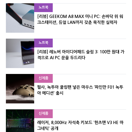
노트북
[리뷰] GEEKOM A8 MAX 미니 PC: 손바닥 위 워
크스테이션, 듀얼 LAN까지 갖춘 묵직한 실력자
노트북
[리뷰] 레노버 아이디어패드 슬림 3: 100만 원대 가
격으로 AI PC 문을 두드리다
신제품
펄사, 녹투아 쿨링팬 넣은 마우스 ‘파인만 F01 녹투
아 에디션’ 출시
신제품
레이저, 8,000Hz 자석축 키보드 ‘헌츠맨 V3 HE 마
그네틱’ 공개