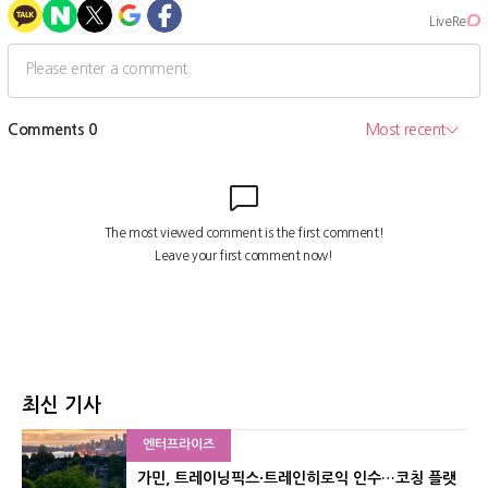
최신 기사
엔터프라이즈
가민, 트레이닝픽스·트레인히로익 인수…코칭 플랫