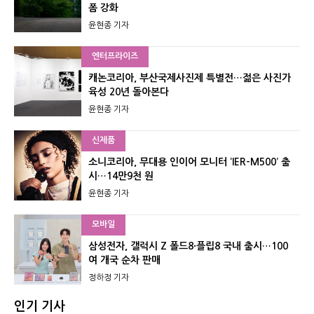
폼 강화
윤현종 기자
엔터프라이즈
캐논코리아, 부산국제사진제 특별전…젊은 사진가
육성 20년 돌아본다
윤현종 기자
신제품
소니코리아, 무대용 인이어 모니터 ‘IER-M500’ 출
시…14만9천 원
윤현종 기자
모바일
삼성전자, 갤럭시 Z 폴드8·플립8 국내 출시…100
여 개국 순차 판매
정하정 기자
인기 기사