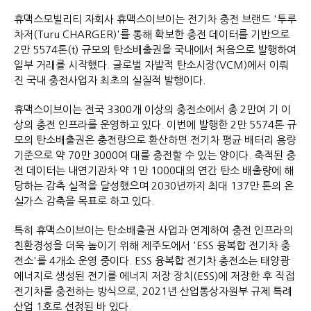
휴맥스모빌리티 자회사 휴맥스이브이는 전기차 충전 브랜드 '투루
차저(Turu CHARGER)'를 통해 확보한 충전 데이터를 기반으로
2만 5574톤(t) 규모의 탄소배출권을 국내에서 처음으로 발행하여
일부 거래를 시작했다. 글로벌 자발적 탄소시장(VCM)에서 이뤄
진 국내 충전사업자 최초의 실질적 발행이다.
휴맥스이브이는 전국 3300개 이상의 충전소에서 총 2만여 기 이
상의 충전 인프라를 운영하고 있다. 이번에 발행한 2만 5574톤 규
모의 탄소배출권은 충전량으로 환산하면 전기차 평균 배터리 용량
기준으로 약 70만 3000여 대를 충전할 수 있는 양이다. 축적된 충
전 데이터는 내연기관차 약 1만 1000대의 연간 탄소 배출량에 해
당하는 감축 실적을 달성했으며 2030년까지 최대 137만 톤의 온
실가스 감축을 목표로 하고 있다.
특히 휴맥스이브이는 탄소배출권 사업과 연계하여 충전 인프라의
친환경성을 더욱 높이기 위해 제주도에서 'ESS 융복합 전기차 충
전소'를 4개소 운영 중이다. ESS 융복합 전기차 충전소는 태양광
에너지로 생성된 전기를 에너지 저장 장치(ESS)에 저장한 후 직접
전기차를 충전하는 방식으로, 2021년 산업통상자원부 규제 특례
산업 1호로 선정된 바 있다.