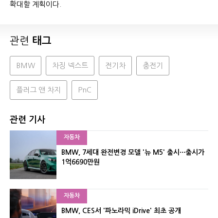
확대할 계획이다.
관련
태그
BMW
차징 넥스트
전기차
충전기
플러그 앤 차지
PnC
관련 기사
자동차
BMW, 7세대 완전변경 모델 '뉴 M5' 출시···출시가
1억6690만원
자동차
BMW, CES서 '파노라믹 iDrive' 최초 공개