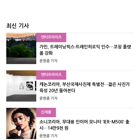
최신 기사
엔터프라이즈
가민, 트레이닝픽스·트레인히로익 인수…코칭 플랫
폼 강화
윤현종 기자
엔터프라이즈
캐논코리아, 부산국제사진제 특별전…젊은 사진가
육성 20년 돌아본다
윤현종 기자
신제품
소니코리아, 무대용 인이어 모니터 ‘IER-M500’ 출
시…14만9천 원
윤현종 기자