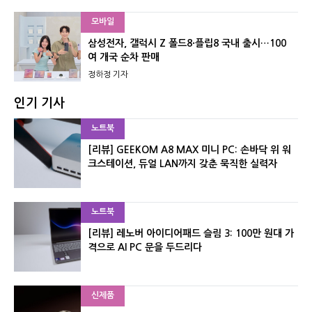
모바일
삼성전자, 갤럭시 Z 폴드8·플립8 국내 출시…100
여 개국 순차 판매
정하정 기자
인기 기사
노트북
[리뷰] GEEKOM A8 MAX 미니 PC: 손바닥 위 워
크스테이션, 듀얼 LAN까지 갖춘 묵직한 실력자
노트북
[리뷰] 레노버 아이디어패드 슬림 3: 100만 원대 가
격으로 AI PC 문을 두드리다
신제품