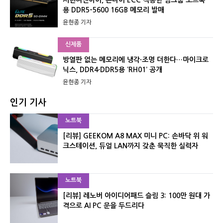
서린씨앤아이, 온다이 ECC 적용한 팀그룹 노트북
용 DDR5-5600 16GB 메모리 발매
윤현종 기자
신제품
방열판 없는 메모리에 냉각·조명 더한다…마이크로
닉스, DDR4·DDR5용 ‘RH01’ 공개
윤현종 기자
인기 기사
노트북
[리뷰] GEEKOM A8 MAX 미니 PC: 손바닥 위 워
크스테이션, 듀얼 LAN까지 갖춘 묵직한 실력자
노트북
[리뷰] 레노버 아이디어패드 슬림 3: 100만 원대 가
격으로 AI PC 문을 두드리다