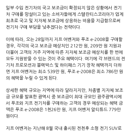
일부 수입 전기차의 국고 보조금이 확정되지 않은 상황에서 전기
차 구매를 망설이고 있는 소비자들에게 스텔란티스코리아가 업계
최초로 국고 및 지자체 보조금에 상응하는 비용을 지급함으로써
전기차 구매 부담을 낮추겠다는 전략이다.
이에 따라, 오는 28일까지 지프 어벤저와 푸조 e-2008을 구매할
경우, 각각의 국고 보조금 예상치인 212만 원, 209만 원 지원과
더불어 고객의 거주 지역에 따른 지자체 보조금 예상치를 한 번에
모두 지원받을 수 있는 것이 주요 혜택이다. 여기에 각 브랜드의 전
기차 프로모션과 블랙박스 및 하이패스 기기 장착 혜택까지 더하
면 지프 어벤저는 최소 539만 원, 푸조 e-2008은 최소 786만 원
의 혜택을 누릴 수 있게 된다.
상세한 혜택 규모는 지역에 따라 달라지지만, 차종별 지자체 보조
금 규모를 발표한 광역시 중 보조금이 최대 규모인 광주광역시에
서 푸조와 지프 전기차를 구매하는 고객의 경우 예상되는 혜택 금
액은 푸조 e-2008은 1천26만 원, 지프 어벤저 알티튜드 779만
원이다.
지프 어벤저는 지난해 8월 국내 출시된 전천후 소형 전기 SUV로