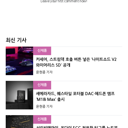
최신 기사
신제품
커세어, 스트림덱 호출 버튼 넣은 ‘나이트소드 V2
와이어리스 SD’ 공개
윤현종 기자
신제품
셰에라자드, 퀘스타일 포터블 DAC·헤드폰 앰프
‘M18i Max’ 출시
윤현종 기자
신제품