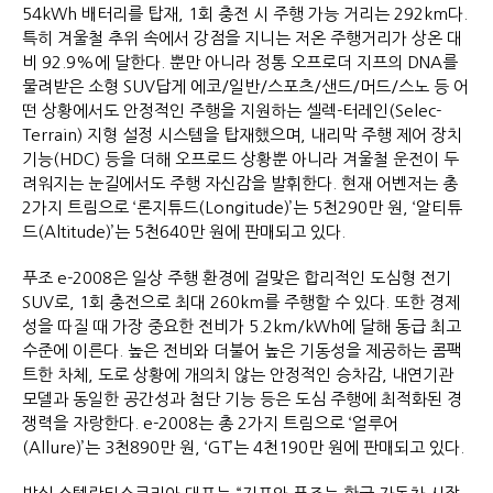
54kWh 배터리를 탑재, 1회 충전 시 주행 가능 거리는 292km다.
특히 겨울철 추위 속에서 강점을 지니는 저온 주행거리가 상온 대
비 92.9%에 달한다. 뿐만 아니라 정통 오프로더 지프의 DNA를
물려받은 소형 SUV답게 에코/일반/스포츠/샌드/머드/스노 등 어
떤 상황에서도 안정적인 주행을 지원하는 셀렉-터레인(Selec-
Terrain) 지형 설정 시스템을 탑재했으며, 내리막 주행 제어 장치
기능(HDC) 등을 더해 오프로드 상황뿐 아니라 겨울철 운전이 두
려워지는 눈길에서도 주행 자신감을 발휘한다. 현재 어벤저는 총
2가지 트림으로 ‘론지튜드(Longitude)’는 5천290만 원, ‘알티튜
드(Altitude)’는 5천640만 원에 판매되고 있다.
푸조 e-2008은 일상 주행 환경에 걸맞은 합리적인 도심형 전기
SUV로, 1회 충전으로 최대 260km를 주행할 수 있다. 또한 경제
성을 따질 때 가장 중요한 전비가 5.2km/kWh에 달해 동급 최고
수준에 이른다. 높은 전비와 더불어 높은 기동성을 제공하는 콤팩
트한 차체, 도로 상황에 개의치 않는 안정적인 승차감, 내연기관
모델과 동일한 공간성과 첨단 기능 등은 도심 주행에 최적화된 경
쟁력을 자랑한다. e-2008는 총 2가지 트림으로 ‘얼루어
(Allure)’는 3천890만 원, ‘GT’는 4천190만 원에 판매되고 있다.