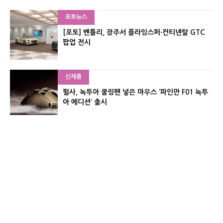
포토뉴스
[포토] 벤틀리, 광주서 플라잉스퍼·컨티넨탈 GTC
팝업 전시
신제품
펄사, 녹투아 쿨링팬 넣은 마우스 ‘파인만 F01 녹투
아 에디션’ 출시
신제품
레이저, 8,000Hz 자석축 키보드 ‘헌츠맨 V3 HE 마
그네틱’ 공개
유기자의 차이나 샵#
CNET KOREA IS OPERATED BY MONEY TODAY GROUP