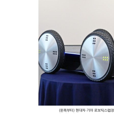
(왼쪽부터) 현대차∙기아 로보틱스랩장