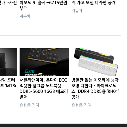
판매···사전
이오닉 9' 출시···6715만원
저·카고 모델 디자인 공개
부터
자동차
자동차
타일 포터
서린씨앤아이, 온다이 ECC
방열판 없는 메모리에 냉각·
프 ‘M18i
적용한 팀그룹 노트북용
조명 더한다…마이크로닉
DDR5-5600 16GB 메모리
스, DDR4·DDR5용 ‘RH01’
발매
공개
윤현종 기자
윤현종 기자