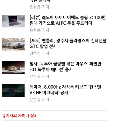
직한 실력자
윤현종 기자
[리뷰] 레노버 아이디어패드 슬림 3: 100만
원대 가격으로 AI PC 문을 두드리다
윤현종 기자
[포토] 벤틀리, 광주서 플라잉스퍼·컨티넨탈
GTC 팝업 전시
정하정 기자
펄사, 녹투아 쿨링팬 넣은 마우스 ‘파인만
F01 녹투아 에디션’ 출시
윤현종 기자
레이저, 8,000Hz 자석축 키보드 ‘헌츠맨
V3 HE 마그네틱’ 공개
윤현종 기자
유기자의 차이나 샵#