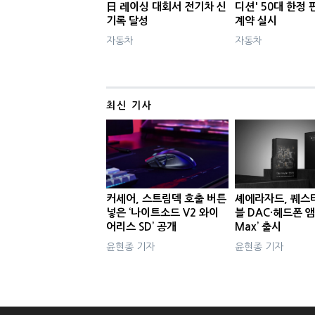
日 레이싱 대회서 전기차 신
디션' 50대 한정 
기록 달성
계약 실시
자동차
자동차
최신 기사
커세어, 스트림덱 호출 버튼
셰에라자드, 퀘스
넣은 ‘나이트소드 V2 와이
블 DAC·헤드폰 앰
어리스 SD’ 공개
Max’ 출시
윤현종 기자
윤현종 기자