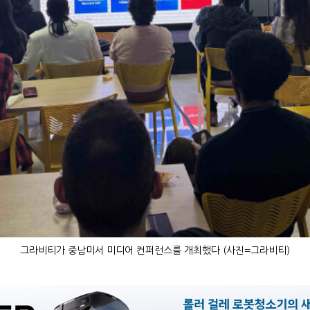
그라비티가 중남미서 미디어 컨퍼런스를 개최했다 (사진=그라비티)