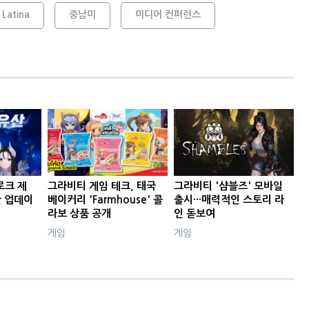
 Latina
중남미
미디어 컨퍼런스
로크 제
그라비티 게임 테크, 태국
그라비티 '샴블즈' 모바일
산 업데이
베이커리 'Farmhouse' 콜
출시···매력적인 스토리 라
라보 상품 공개
인 돋보여
게임
게임