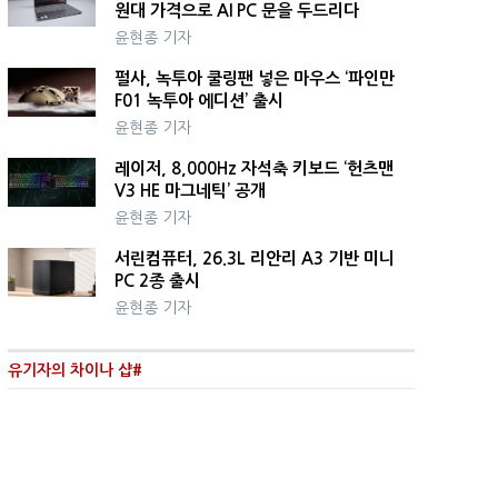
원대 가격으로 AI PC 문을 두드리다
윤현종 기자
펄사, 녹투아 쿨링팬 넣은 마우스 ‘파인만
F01 녹투아 에디션’ 출시
윤현종 기자
레이저, 8,000Hz 자석축 키보드 ‘헌츠맨
V3 HE 마그네틱’ 공개
윤현종 기자
서린컴퓨터, 26.3L 리안리 A3 기반 미니
PC 2종 출시
윤현종 기자
유기자의 차이나 샵#