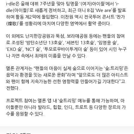
i-dle은 올해 데뷔 7주년을 맞아 팀명을 ‘(여자)아이들’에서 ‘i-
dle(아이들)’로 새롭게 정비하고, 최근 미니 8집 ‘We are’를 발표
하며 활동 제2막에 돌입했다. 이찬원 역시 전국투어 콘서트 ‘찬가
(燦歌)’를 성황리에 마치며 다양한 영역에서 활약 중이다.
이 외에도 난지한강공원과 뚝섬, 보라매공원 등에는 팬들의 참여
로 조성된 ‘방탄소년단 13호숲’, ‘세븐틴 13호숲’, ‘임영웅 숲’,
‘EXO 숲’, ‘NCT 숲’, ‘투모로우바이투게더 숲’ 등이 있어 시민 누구
나 자연 속에서 최애의 이름을 만날 수 있다.
멜론 관계자는 “팬들의 마음이 실제 숲으로 이어지는 ‘숲;트리밍’은
음악과 환경을 잇는 새로운 문화”라며 “앞으로도 더 많은 아티스트
와 팬이 함께 지속가능한 선한 영향력을 만들어가길 기대한다”고
전했다.
프로젝트 참여는 멜론 앱 내 ‘숲트리밍’ 메뉴를 통해 가능하며, 아
이돌뿐만 아니라 발라드, 힙합, 인디, 트로트 등 다양한 장르의 가
수를 응원할 수 있다.