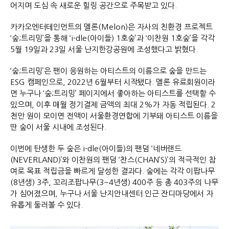
어지며 도심 속 새로운 힐링 공간으로 주목받고 있다.
카카오엔터테인먼트의 멜론(Melon)은 자사의 친환경 프로젝트
‘숲;트리밍’을 통해 ‘i-dle(아이들) 1호숲’과 ‘이찬원 1호숲’을 각각
5월 19일과 23일 서울 난지한강공원에 조성했다고 밝혔다.
‘숲;트리밍’은 팬이 응원하는 아티스트의 이름으로 숲을 만드는
ESG 캠페인으로, 2022년 6월부터 시작됐다. 멜론 유료회원이라
면 누구나 ‘숲;트리밍’ 페이지에서 좋아하는 아티스트를 선택할 수
있으며, 이후 매월 정기결제 금액의 최대 2%가 자동 적립된다. 2
천만 원이 모이면 전액이 서울환경연합에 기부돼 아티스트 이름을
딴 숲이 서울 시내에 조성된다.
이번에 탄생한 두 숲은 i-dle(아이들)의 팬덤 ‘네버랜드
(NEVERLAND)’와 이찬원의 팬덤 ‘찬스(CHAN’S)’의 적극적인 참
여로 목표 적립금을 빠르게 달성한 결과다. 숲에는 각각 이팝나무
(8년생) 3주, 꼬리조팝나무(3~4년생) 400주 등 총 403주의 나무
가 심어졌으며, 누구나 서울 난지안내센터 인근 잔디마당에서 자
유롭게 둘러볼 수 있다.