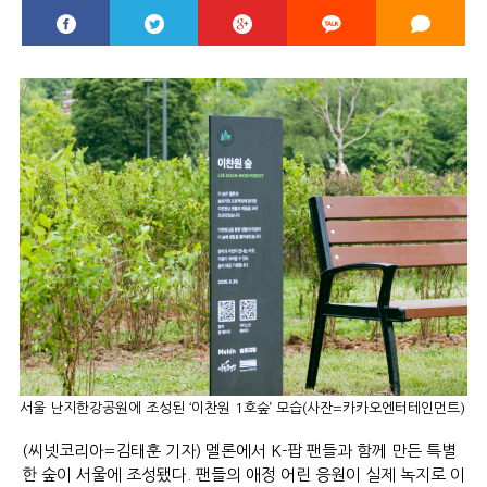
서울 난지한강공원에 조성된 ‘이찬원 1호숲’ 모습(사잔=카카오엔터테인먼트)
(씨넷코리아=김태훈 기자) 멜론에서 K-팝 팬들과 함께 만든 특별
한 숲이 서울에 조성됐다. 팬들의 애정 어린 응원이 실제 녹지로 이