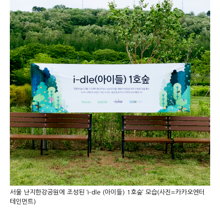
서울 난지한강공원에 조성된 ‘i-dle (아이들) 1호숲’ 모습(사진=카카오엔터
테인먼트)