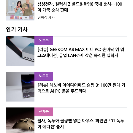
삼성전자, 갤럭시 Z 폴드8·플립8 국내 출시…100
여 개국 순차 판매
정하정 기자
인기 기사
노트북
[리뷰] GEEKOM A8 MAX 미니 PC: 손바닥 위 워
크스테이션, 듀얼 LAN까지 갖춘 묵직한 실력자
노트북
[리뷰] 레노버 아이디어패드 슬림 3: 100만 원대 가
격으로 AI PC 문을 두드리다
신제품
펄사, 녹투아 쿨링팬 넣은 마우스 ‘파인만 F01 녹투
아 에디션’ 출시