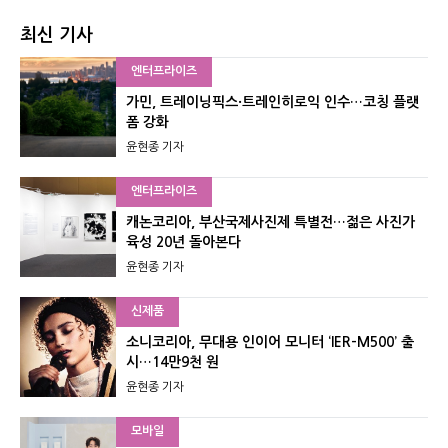
최신 기사
엔터프라이즈
가민, 트레이닝픽스·트레인히로익 인수…코칭 플랫
폼 강화
윤현종 기자
엔터프라이즈
캐논코리아, 부산국제사진제 특별전…젊은 사진가
육성 20년 돌아본다
윤현종 기자
신제품
소니코리아, 무대용 인이어 모니터 ‘IER-M500’ 출
시…14만9천 원
윤현종 기자
모바일