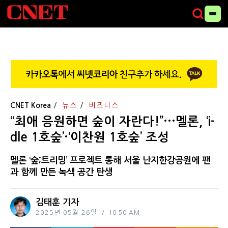
CNET Korea
뉴스
비즈니스
“최애 응원하면 숲이 자란다!”···멜론, ‘i-
dle 1호숲’·‘이찬원 1호숲’ 조성
멜론 ‘숲;트리밍’ 프로젝트 통해 서울 난지한강공원에 팬
과 함께 만든 녹색 공간 탄생
김태훈 기자
2025년 05월 26일
10:50 AM