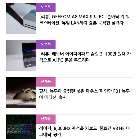
노트북
[리뷰] GEEKOM A8 MAX 미니 PC: 손바닥 위 워
크스테이션, 듀얼 LAN까지 갖춘 묵직한 실력자
노트북
[리뷰] 레노버 아이디어패드 슬림 3: 100만 원대 가
격으로 AI PC 문을 두드리다
신제품
펄사, 녹투아 쿨링팬 넣은 마우스 ‘파인만 F01 녹투
아 에디션’ 출시
신제품
레이저, 8,000Hz 자석축 키보드 ‘헌츠맨 V3 HE 마
그네틱’ 공개