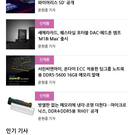
와이어리스 SD’ 공개
윤현종 기자
신제품
셰에라자드, 퀘스타일 포터블 DAC·헤드폰 앰프
‘M18i Max’ 출시
윤현종 기자
신제품
서린씨앤아이, 온다이 ECC 적용한 팀그룹 노트북
용 DDR5-5600 16GB 메모리 발매
윤현종 기자
신제품
방열판 없는 메모리에 냉각·조명 더한다…마이크로
닉스, DDR4·DDR5용 ‘RH01’ 공개
윤현종 기자
인기 기사