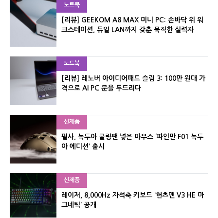
노트북
[리뷰] GEEKOM A8 MAX 미니 PC: 손바닥 위 워
크스테이션, 듀얼 LAN까지 갖춘 묵직한 실력자
노트북
[리뷰] 레노버 아이디어패드 슬림 3: 100만 원대 가
격으로 AI PC 문을 두드리다
신제품
펄사, 녹투아 쿨링팬 넣은 마우스 ‘파인만 F01 녹투
아 에디션’ 출시
신제품
레이저, 8,000Hz 자석축 키보드 ‘헌츠맨 V3 HE 마
그네틱’ 공개