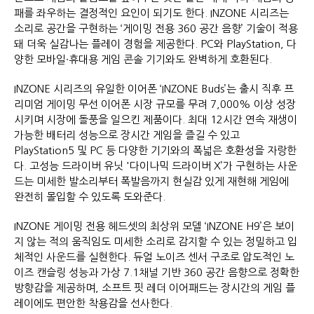
패를 좌우하는 결정적인 요인이 되기도 한다. INZONE 시리즈는
소리로 공간을 구현하는 ‘게이밍 전용 360 공간 음향’ 기술이 적용
돼 더욱 실감나는 플레이 경험을 제공한다. PC와 PlayStation, 다
양한 모바일∙휴대용 게임 콘솔 기기와도 완벽하게 호환된다.
INZONE 시리즈의 유일한 이어폰 ‘INZONE Buds’는 출시 직후 프
리미엄 게이밍 무선 이어폰 시장 규모를 무려 7,000% 이상 성장
시키며 시장에 돌풍을 일으킨 제품이다. 최대 12시간 연속 재생이
가능한 배터리 성능으로 장시간 게임을 즐길 수 있고
PlayStation5 및 PC 등 다양한 기기와의 폭넓은 호환성을 자랑한
다. 고성능 드라이버 유닛 '다이나믹 드라이버 X’가 구현하는 사운
드는 미세한 발소리부터 폭발음까지 현실감 있게 재현해 게임에
완전히 몰입할 수 있도록 도와준다.
INZONE 게이밍 전용 헤드셋의 최상위 모델 ‘INZONE H9’은 보이
지 않는 적의 움직임도 미세한 소리로 감지할 수 있는 정밀하고 입
체적인 사운드를 실현한다. 듀얼 노이즈 센서 구조로 압도적인 노
이즈 캔슬링 성능과 가상 7.1채널 기반 360 공간 음향으로 정확한
방향감을 제공하며, 소프트 핏 레더 이어패드는 장시간의 게임 플
레이에도 편안한 착용감을 선사한다.