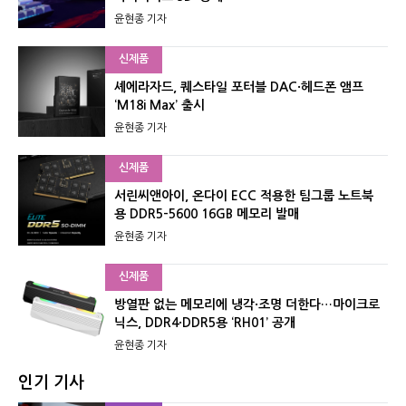
윤현종 기자
신제품
셰에라자드, 퀘스타일 포터블 DAC·헤드폰 앰프
‘M18i Max’ 출시
윤현종 기자
신제품
서린씨앤아이, 온다이 ECC 적용한 팀그룹 노트북
용 DDR5-5600 16GB 메모리 발매
윤현종 기자
신제품
방열판 없는 메모리에 냉각·조명 더한다…마이크로
닉스, DDR4·DDR5용 ‘RH01’ 공개
윤현종 기자
인기 기사