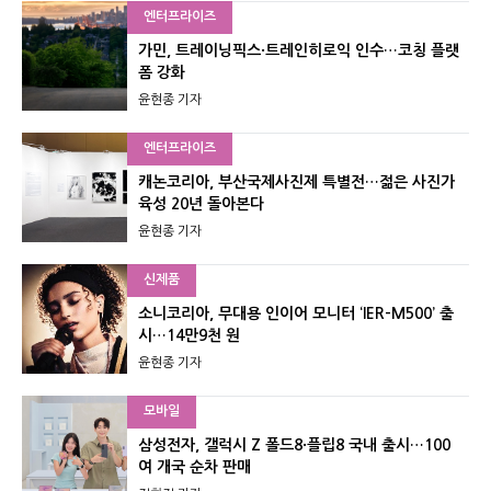
엔터프라이즈
가민, 트레이닝픽스·트레인히로익 인수…코칭 플랫
폼 강화
윤현종 기자
엔터프라이즈
캐논코리아, 부산국제사진제 특별전…젊은 사진가
육성 20년 돌아본다
윤현종 기자
신제품
소니코리아, 무대용 인이어 모니터 ‘IER-M500’ 출
시…14만9천 원
윤현종 기자
모바일
삼성전자, 갤럭시 Z 폴드8·플립8 국내 출시…100
여 개국 순차 판매