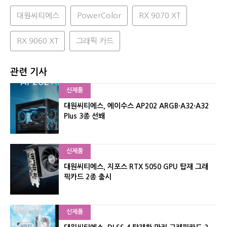
대원씨티에스
PowerColor
RX 9070 XT
RX 9060 XT
그래픽 카드
관련 기사
신제품
대원씨티에스, 에이수스 AP202 ARGB·A32·A32
Plus 3종 선봬
신제품
대원씨티에스, 지포스 RTX 5050 GPU 탑재 그래
픽카드 2종 출시
신제품