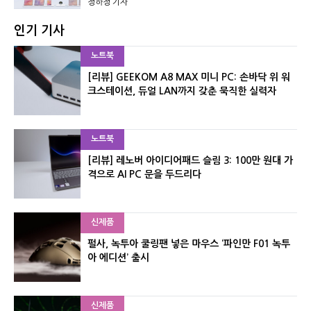
정하정 기자
인기 기사
노트북
[리뷰] GEEKOM A8 MAX 미니 PC: 손바닥 위 워
크스테이션, 듀얼 LAN까지 갖춘 묵직한 실력자
노트북
[리뷰] 레노버 아이디어패드 슬림 3: 100만 원대 가
격으로 AI PC 문을 두드리다
신제품
펄사, 녹투아 쿨링팬 넣은 마우스 ‘파인만 F01 녹투
아 에디션’ 출시
신제품