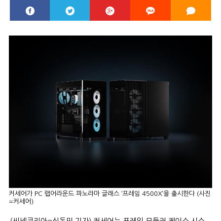
커세어가 PC 랩어라운드 파노라마 글래스 ‘프레임 4500X’을 출시한다 (사진
=커세어)
(씨넷코리아=신동민 기자) 커세어는 프레임 모듈러 케이스 시스