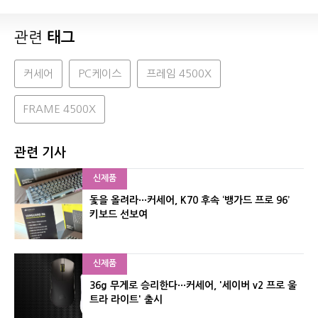
관련
태그
커세어
PC케이스
프레임 4500X
FRAME 4500X
관련 기사
신제품
돛을 올려라···커세어, K70 후속 ‘뱅가드 프로 96’
키보드 선보여
신제품
36g 무게로 승리한다···커세어, '세이버 v2 프로 울
트라 라이트' 출시