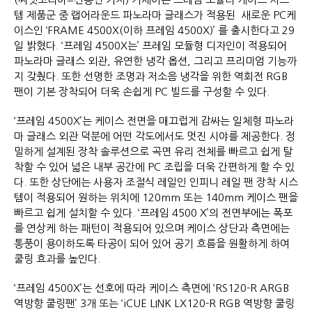
템 제품군 중 랩어라운드 파노라마 글래스가 적용된 새로운 PC케
이스인 ‘FRAME 4500X(이하 프레임 4500X)’ 를 출시한다고 29
일 밝혔다. ‘프레임 4500X는’ 프레임 모듈형 디자인이 적용되어
파노라마 글래스 외관, 유연한 냉각 옵션, 그리고 프리미엄 기능까
지 갖췄다. 또한 선명한 조명과 저소음 냉각을 위한 역회전 RGB
팬이 기본 장착되어 더욱 손쉽게 PC 빌드를 구성할 수 있다.
‘프레임 4500X’는 케이스 전면을 매끄럽게 감싸는 일체형 파노라
마 글래스 외관 덕분에 어떤 각도에서도 멋진 시야를 제공한다. 정
밀하게 설계된 장착 솔루션으로 곡면 유리 전체를 빠르고 쉽게 탈
착할 수 있어 넓은 내부 공간에 PC 조립을 더욱 간편하게 할 수 있
다. 또한 상단에는 사용자 조절식 레일인 인피니 레일 팬 장착 시스
템이 적용되어 원하는 위치에 120mm 또는 140mm 케이스 팬을
빠르고 쉽게 설치할 수 있다. ‘프레임 4500 X’의 전면부에는 폭포
를 연상케 하는 패턴이 적용되어 있으며 케이스 상단과 측면에는
통풍이 용이하도록 타공이 되어 있어 공기 흐름을 원활하게 하여
쿨링 효과를 높인다.
‘프레임 4500X’는 선호에 따라 케이스 측면에 ‘RS120-R ARGB
역방향 쿨링팬’ 3개 또는 ‘iCUE LINK LX120-R RGB 역방향 쿨링