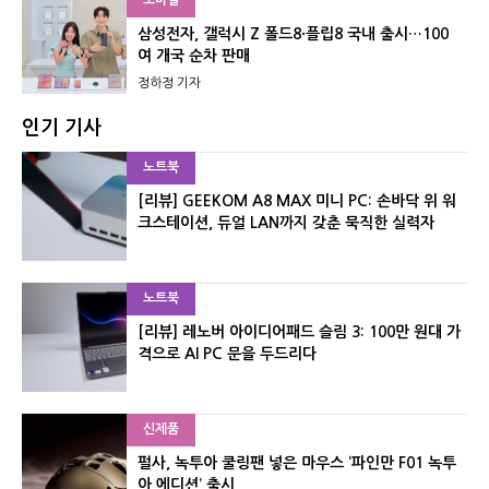
삼성전자, 갤럭시 Z 폴드8·플립8 국내 출시…100
여 개국 순차 판매
정하정 기자
인기 기사
노트북
[리뷰] GEEKOM A8 MAX 미니 PC: 손바닥 위 워
크스테이션, 듀얼 LAN까지 갖춘 묵직한 실력자
노트북
[리뷰] 레노버 아이디어패드 슬림 3: 100만 원대 가
격으로 AI PC 문을 두드리다
신제품
펄사, 녹투아 쿨링팬 넣은 마우스 ‘파인만 F01 녹투
아 에디션’ 출시