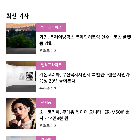
최신 기사
엔터프라이즈
가민, 트레이닝픽스·트레인히로익 인수…코칭 플랫
폼 강화
윤현종 기자
엔터프라이즈
캐논코리아, 부산국제사진제 특별전…젊은 사진가
육성 20년 돌아본다
윤현종 기자
신제품
소니코리아, 무대용 인이어 모니터 ‘IER-M500’ 출
시…14만9천 원
윤현종 기자
모바일