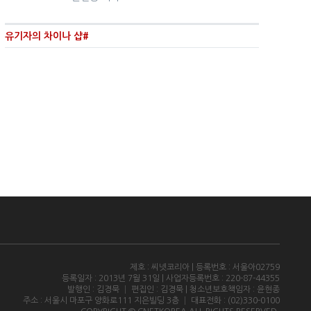
유기자의 차이나 샵#
제호 : 씨넷코리아 | 등록번호 : 서울아02759
등록일자 : 2013년 7월 31일 | 사업자등록번호 : 220-87-44355
발행인 : 김경묵 │ 편집인 : 김경묵 | 청소년보호책임자 : 윤현종
주소 : 서울시 마포구 양화로111 지은빌딩 3층 │ 대표전화 : (02)330-0100