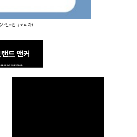
 (사진=벤큐코리아)