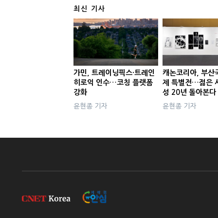
최신 기사
가민, 트레이닝픽스·트레인
캐논코리아, 부산
히로익 인수…코칭 플랫폼
제 특별전…젊은 
강화
성 20년 돌아본다
윤현종 기자
윤현종 기자