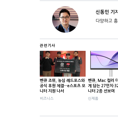
신동민 기
다양하고 흥
관련기사
벤큐 조위, 농심 레드포스와
벤큐, Mac 컬러 
공식 후원 체결···e스포츠 모
게 담는 27인치·3
니터 지원 나서
니터 2종 선보여
비즈니스
신제품