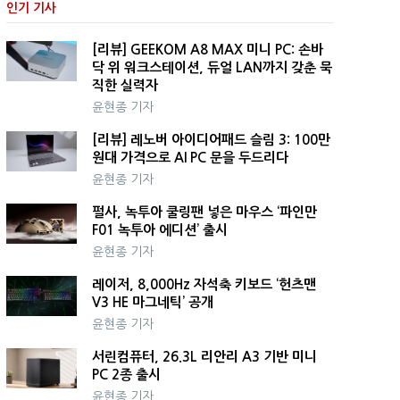
인기 기사
[리뷰] GEEKOM A8 MAX 미니 PC: 손바
닥 위 워크스테이션, 듀얼 LAN까지 갖춘 묵
직한 실력자
윤현종 기자
[리뷰] 레노버 아이디어패드 슬림 3: 100만
원대 가격으로 AI PC 문을 두드리다
윤현종 기자
펄사, 녹투아 쿨링팬 넣은 마우스 ‘파인만
F01 녹투아 에디션’ 출시
윤현종 기자
레이저, 8,000Hz 자석축 키보드 ‘헌츠맨
V3 HE 마그네틱’ 공개
윤현종 기자
서린컴퓨터, 26.3L 리안리 A3 기반 미니
PC 2종 출시
윤현종 기자