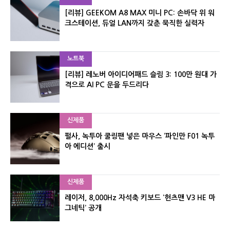
[리뷰] GEEKOM A8 MAX 미니 PC: 손바닥 위 워
크스테이션, 듀얼 LAN까지 갖춘 묵직한 실력자
노트북
[리뷰] 레노버 아이디어패드 슬림 3: 100만 원대 가
격으로 AI PC 문을 두드리다
신제품
펄사, 녹투아 쿨링팬 넣은 마우스 ‘파인만 F01 녹투
아 에디션’ 출시
신제품
레이저, 8,000Hz 자석축 키보드 ‘헌츠맨 V3 HE 마
그네틱’ 공개