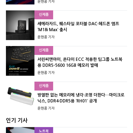
윤현종 기자
신제품
셰에라자드, 퀘스타일 포터블 DAC·헤드폰 앰프
‘M18i Max’ 출시
윤현종 기자
신제품
서린씨앤아이, 온다이 ECC 적용한 팀그룹 노트북
용 DDR5-5600 16GB 메모리 발매
윤현종 기자
신제품
방열판 없는 메모리에 냉각·조명 더한다…마이크로
닉스, DDR4·DDR5용 ‘RH01’ 공개
윤현종 기자
인기 기사
노트북