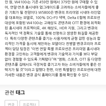
만 원, W4100i는 기존 459만 원에서 379만 원에 구매할 수 있
어, 연말·연초 홈시네마 업그레이드를 고려하는 소비자들에게 좋
은 기회가 될 전망이다.W5800은 벤큐의 프리미엄 시네마 라인업
을 대표하는 모델로, 100% DCI-P3 색역, Delta E함께 프로모션
대상에 포함된 W4100i는 고해상도 콘텐츠와 OTT 환경에 최적화
된 홈시네마 프로젝터로, 4K 해상도, HDR 지원, 그리고 벤큐의
독자적인 색 정확도 기술을 통해 선명하고 생생한 화질을 제공한
다. 특히 다양한 콘텐츠를 즐기는 사용자에게 균형 잡힌 성능과 합
리적인 가격을 동시에 제안하는 모델이다.전병열 벤큐코리아 프로
젝터 담당 팀장은 “이번 연말 특별 프로모션은 프리미엄 홈시네마
환경을 고민하는 고객들에게 벤큐의 기술력과 가치를 보다 부담
없이 경험할 수 있도록 기획됐다”며 “영화, 스포츠, OTT 등 다양한
콘텐츠를 집에서도 극장처럼 즐기고자 하는 소비자들에게 좋은 선
택지가 될 것”이라고 말했다.한편, 이번 특별할인 프로모션에 대한
자세한 내용은 벤큐 공식 홈페이지를 통해 확인할 수 있다.
관련
태그
벤큐
프로젝터