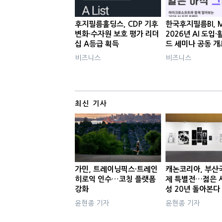
후지필름홀딩스, CDP 기후
한국후지필름BI, 
변화·수자원 보호 평가 리더
2026년 AI 도입
십 A등급 획득
드 세미나 공동 개
비즈니스
비즈니스
최신 기사
가민, 트레이닝픽스·트레인
캐논코리아, 부산
히로익 인수…코칭 플랫폼
제 특별전…젊은 
강화
성 20년 돌아본다
윤현종 기자
윤현종 기자