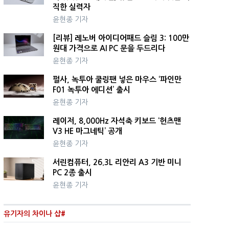
직한 실력자
윤현종 기자
[리뷰] 레노버 아이디어패드 슬림 3: 100만
원대 가격으로 AI PC 문을 두드리다
윤현종 기자
펄사, 녹투아 쿨링팬 넣은 마우스 ‘파인만
F01 녹투아 에디션’ 출시
윤현종 기자
레이저, 8,000Hz 자석축 키보드 ‘헌츠맨
V3 HE 마그네틱’ 공개
윤현종 기자
서린컴퓨터, 26.3L 리안리 A3 기반 미니
PC 2종 출시
윤현종 기자
유기자의 차이나 샵#