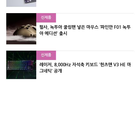
신제품
펄사, 녹투아 쿨링팬 넣은 마우스 ‘파인만 F01 녹투
아 에디션’ 출시
신제품
레이저, 8,000Hz 자석축 키보드 ‘헌츠맨 V3 HE 마
그네틱’ 공개
신제품
서린컴퓨터, 26.3L 리안리 A3 기반 미니 PC 2종 출
시
유기자의 차이나 샵#