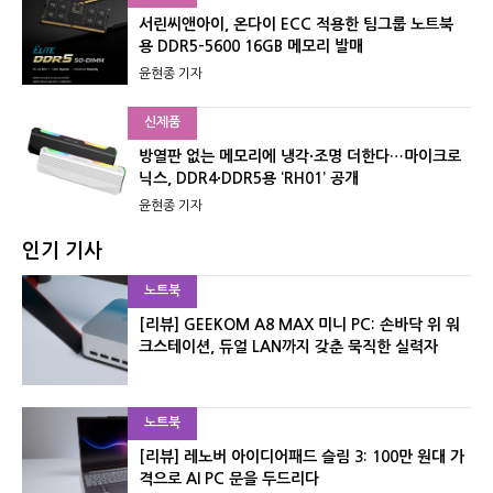
서린씨앤아이, 온다이 ECC 적용한 팀그룹 노트북
용 DDR5-5600 16GB 메모리 발매
윤현종 기자
신제품
방열판 없는 메모리에 냉각·조명 더한다…마이크로
닉스, DDR4·DDR5용 ‘RH01’ 공개
윤현종 기자
인기 기사
노트북
[리뷰] GEEKOM A8 MAX 미니 PC: 손바닥 위 워
크스테이션, 듀얼 LAN까지 갖춘 묵직한 실력자
노트북
[리뷰] 레노버 아이디어패드 슬림 3: 100만 원대 가
격으로 AI PC 문을 두드리다