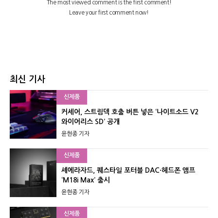
최신 기사
신제품
커세어, 스트림덱 호출 버튼 넣은 ‘나이트소드 V2
와이어리스 SD’ 공개
윤현종 기자
신제품
셰에라자드, 퀘스타일 포터블 DAC·헤드폰 앰프
‘M18i Max’ 출시
윤현종 기자
신제품