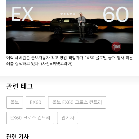
에릭 세베린손 볼보자동차 최고 영업 책임자가 EX60 글로벌 공개 행사 피날
레를 장식하고 있다. (사진=씨넷코리아)
관련
태그
볼보
EX60
볼보 EX60 크로스 컨트리
EX60 크로스 컨트리
전기차
관련 기사