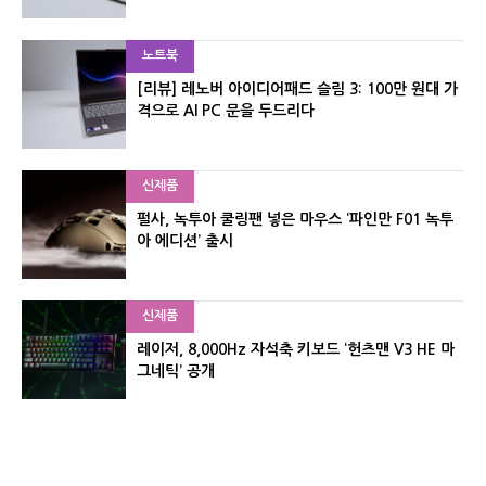
노트북
[리뷰] 레노버 아이디어패드 슬림 3: 100만 원대 가
격으로 AI PC 문을 두드리다
신제품
펄사, 녹투아 쿨링팬 넣은 마우스 ‘파인만 F01 녹투
아 에디션’ 출시
신제품
레이저, 8,000Hz 자석축 키보드 ‘헌츠맨 V3 HE 마
그네틱’ 공개
신제품
서린컴퓨터, 26.3L 리안리 A3 기반 미니 PC 2종 출