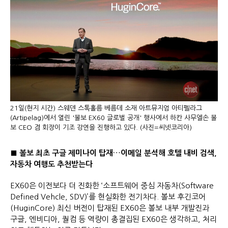
21일(현지 시간) 스웨덴 스톡홀름 베름데 소재 아트뮤지엄 아티펠라그
(Artipelag)에서 열린 '볼보 EX60 글로벌 공개' 행사에서 하칸 사무엘손 볼
보 CEO 겸 회장이 기조 강연을 진행하고 있다. (사진=씨넷코리아)
■ 볼보 최초 구글 제미나이 탑재…이메일 분석해 호텔 내비 검색,
자동차 여행도 추천받는다
EX60은 이전보다 더 진화한 ‘소프트웨어 중심 자동차(Software
Defined Vehcle, SDV)’를 현실화한 전기차다. 볼보 후긴코어
(HuginCore) 최신 버전이 탑재된 EX60은 볼보 내부 개발진과
구글, 엔비디아, 퀄컴 등 역량이 총결집된 EX60은 생각하고, 처리