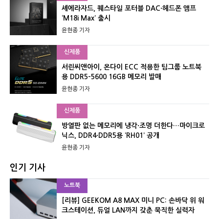
셰에라자드, 퀘스타일 포터블 DAC·헤드폰 앰프
‘M18i Max’ 출시
윤현종 기자
신제품
서린씨앤아이, 온다이 ECC 적용한 팀그룹 노트북
용 DDR5-5600 16GB 메모리 발매
윤현종 기자
신제품
방열판 없는 메모리에 냉각·조명 더한다…마이크로
닉스, DDR4·DDR5용 ‘RH01’ 공개
윤현종 기자
인기 기사
노트북
[리뷰] GEEKOM A8 MAX 미니 PC: 손바닥 위 워
크스테이션, 듀얼 LAN까지 갖춘 묵직한 실력자