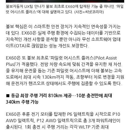
볼보자동차 UX팀 안나가 볼보 최초로 EX60에 탑재된 기능 중 하나인 '파일
럿 어시스트 플러스'에 대해 설명하고 있다. (사진=씨넷코리아)
볼보 핵심은 이 스마트한 안전 장치가 지속적인 연속성을 가지는
데 있다. EX60은 실제 주행 환경에 수집되는 데이터를 기반으로
지속적인 개선 사항을 분석할 뿐만 아니라 무선 소프트웨어 업데
이트(OTA)로 끊임없는 성능 개선도 보장한다.
EX60은 또 볼보 최초로 ‘파일럿 어시스트 플러스(Pilot Assist
Plus)’가 적용했다. 전방 차량 속도에 맞춰 간격을 유지한 채 차선
을 유지해 운전을 돕는 기존 파일럿 어시스트에 더해 볼보는 고속
도로에서 최대 시속 130km까지 작동, 조향부터 차로 변경을 지원
해 운전자가 핸즈오프 상태에서도 주행에 집중할 수 있도록 한다.
■ 동급 최장 주행 거리 810km 제공…10분 충전만에 최대
340km 주행 가능
EX60은 후륜 전기 모터를 탑재한 P6 일렉트릭을 시작으로 P10
AWD 일렉트릭, P12 AWD 일렉트릭으로 총 3개 파워트레인이
출시된다. 1회 충전 시 주행 거리는 각각 WLTP 기준 최대