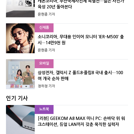
캐논코리아, 부산국제사진제 특별전…젊은 사진가
육성 20년 돌아본다
윤현종 기자
신제품
소니코리아, 무대용 인이어 모니터 ‘IER-M500’ 출
시…14만9천 원
윤현종 기자
모바일
삼성전자, 갤럭시 Z 폴드8·플립8 국내 출시…100
여 개국 순차 판매
정하정 기자
인기 기사
노트북
[리뷰] GEEKOM A8 MAX 미니 PC: 손바닥 위 워
크스테이션, 듀얼 LAN까지 갖춘 묵직한 실력자