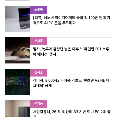
노트북
[리뷰] 레노버 아이디어패드 슬림 3: 100만 원대 가
격으로 AI PC 문을 두드리다
신제품
펄사, 녹투아 쿨링팬 넣은 마우스 ‘파인만 F01 녹투
아 에디션’ 출시
신제품
레이저, 8,000Hz 자석축 키보드 ‘헌츠맨 V3 HE 마
그네틱’ 공개
신제품
서린컴퓨터, 26.3L 리안리 A3 기반 미니 PC 2종 출