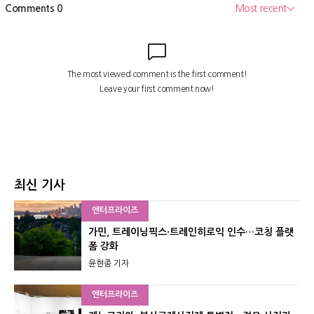
최신 기사
엔터프라이즈
가민, 트레이닝픽스·트레인히로익 인수…코칭 플랫
폼 강화
윤현종 기자
엔터프라이즈