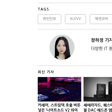
TAGS
파인인포
KLEVV
에센코어
정하정 기
다양한 IT
최신 기사
커세어, 스트림덱 호출 버튼
셰에라자드, 퀘스
넣은 ‘나이트소드 V2 와이
블 DAC·헤드폰 앰