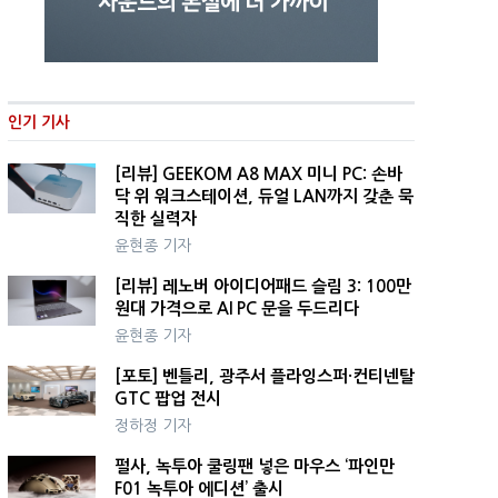
인기 기사
[리뷰] GEEKOM A8 MAX 미니 PC: 손바
닥 위 워크스테이션, 듀얼 LAN까지 갖춘 묵
직한 실력자
윤현종 기자
[리뷰] 레노버 아이디어패드 슬림 3: 100만
원대 가격으로 AI PC 문을 두드리다
윤현종 기자
[포토] 벤틀리, 광주서 플라잉스퍼·컨티넨탈
GTC 팝업 전시
정하정 기자
펄사, 녹투아 쿨링팬 넣은 마우스 ‘파인만
F01 녹투아 에디션’ 출시