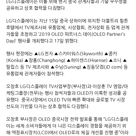
LG디스플레이는 이를 위해 현지 중국 관계사들과 기술 우수성을
공유하고 상호 협력을 다짐했다 .
LG디스플레이는 지난 15일 중국 상하이에 위치한 더블트리 힐튼
호텔에서 TV제조사와 유통업체, 시상협회, 전자상회 등 업계 관계
자들을 초청하고 ‘2019 OLED 파트너스 데이(OLED Partner’s
Day)’ 행사를 개최했다고 17일 밝혔다.
행사 현장에는 ▲LG전자 ▲스카이워스(Skyworth) ▲콩카
(Konka) ▲창홍(Changhong) ▲하이센스(Hisense) ▲소니 ▲
필립스 등 TV 제조사와 ▲수닝(Suning) ▲징동닷컴(JD.com) 등
유통업체 관계자들이 참석했다.
오창호 LG디스플레이 TV사업부장(부사장)과 이상훈 TV 영업/마
케팅그룹장(전무)는 행사 참석자들과 OLED가 이룩한 성과를 공
유했다. 중국시장에서 OLED TV의 빠른 확대와 글로벌 TV 시장
선도의 기반을 다지는 상호 협력도 다짐했다.
오창호 부사장은 OLED 중국시장 전략 발표를 통해 “LG디스플레
이는 세계 소비자들에게 더 나은 디스플레이 경험을 제공하기 위
해 액정표시장치(LCD)에서 OLED로의 체질 개선을 진행 중”이라