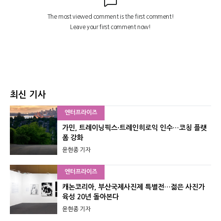
최신 기사
엔터프라이즈
가민, 트레이닝픽스·트레인히로익 인수…코칭 플랫
폼 강화
윤현종 기자
엔터프라이즈
캐논코리아, 부산국제사진제 특별전…젊은 사진가
육성 20년 돌아본다
윤현종 기자