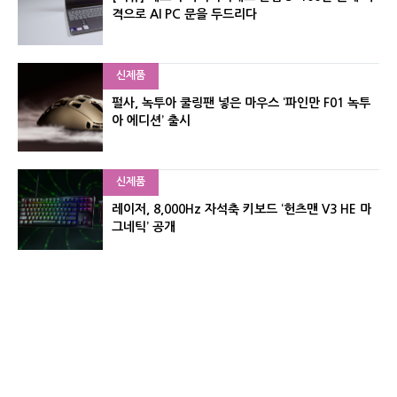
격으로 AI PC 문을 두드리다
신제품
펄사, 녹투아 쿨링팬 넣은 마우스 ‘파인만 F01 녹투
아 에디션’ 출시
신제품
레이저, 8,000Hz 자석축 키보드 ‘헌츠맨 V3 HE 마
그네틱’ 공개
신제품
서린컴퓨터, 26.3L 리안리 A3 기반 미니 PC 2종 출
시
유기자의 차이나 샵#