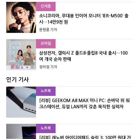
신제품
소니코리아, 무대용 인이어 모니터 ‘IER-M500’ 출
시…14만9천 원
윤현종 기자
모바일
삼성전자, 갤럭시 Z 폴드8·플립8 국내 출시…100
여 개국 순차 판매
정하정 기자
인기 기사
노트북
[리뷰] GEEKOM A8 MAX 미니 PC: 손바닥 위 워
크스테이션, 듀얼 LAN까지 갖춘 묵직한 실력자
노트북
[리뷰] 레노버 아이디어패드 슬림 3: 100만 원대 가