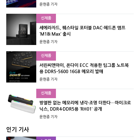
윤현종 기자
신제품
셰에라자드, 퀘스타일 포터블 DAC·헤드폰 앰프
‘M18i Max’ 출시
윤현종 기자
신제품
서린씨앤아이, 온다이 ECC 적용한 팀그룹 노트북
용 DDR5-5600 16GB 메모리 발매
윤현종 기자
신제품
방열판 없는 메모리에 냉각·조명 더한다…마이크로
닉스, DDR4·DDR5용 ‘RH01’ 공개
윤현종 기자
인기 기사