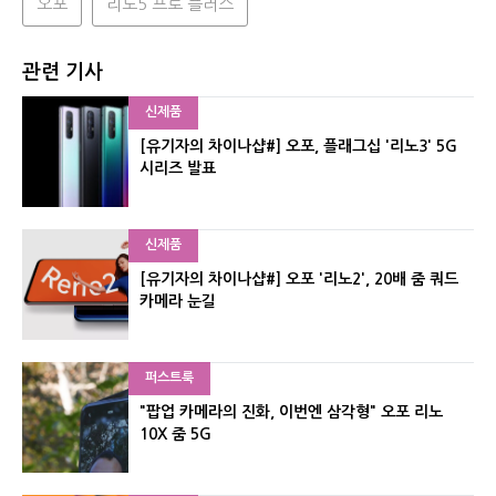
오포
리노5 프로 플러스
관련 기사
신제품
[유기자의 차이나샵#] 오포, 플래그십 '리노3' 5G
시리즈 발표
신제품
[유기자의 차이나샵#] 오포 '리노2', 20배 줌 쿼드
카메라 눈길
퍼스트룩
"팝업 카메라의 진화, 이번엔 삼각형" 오포 리노
10X 줌 5G