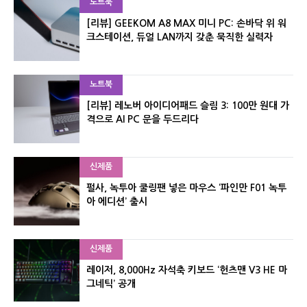
노트북
[리뷰] GEEKOM A8 MAX 미니 PC: 손바닥 위 워
크스테이션, 듀얼 LAN까지 갖춘 묵직한 실력자
노트북
[리뷰] 레노버 아이디어패드 슬림 3: 100만 원대 가
격으로 AI PC 문을 두드리다
신제품
펄사, 녹투아 쿨링팬 넣은 마우스 ‘파인만 F01 녹투
아 에디션’ 출시
신제품
레이저, 8,000Hz 자석축 키보드 ‘헌츠맨 V3 HE 마
그네틱’ 공개