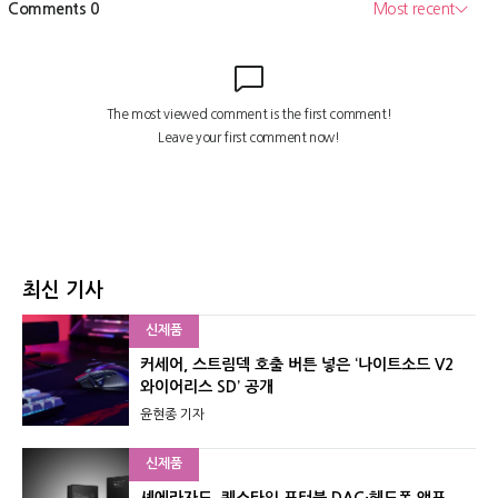
최신 기사
신제품
커세어, 스트림덱 호출 버튼 넣은 ‘나이트소드 V2
와이어리스 SD’ 공개
윤현종 기자
신제품
셰에라자드, 퀘스타일 포터블 DAC·헤드폰 앰프