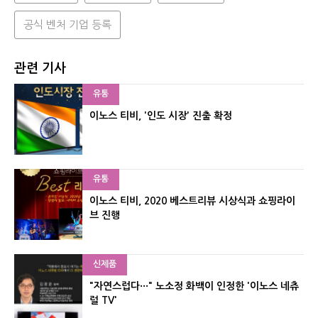
공식 벤처 기업 등록
관련 기사
유통
이노스 티비, '인도 시장' 진출 확정
유통
이노스 티비, 2020 베스트리뷰 시상식과 쇼핑라이
브 진행
신제품
"자연스럽다···" 노소정 화백이 인정한 '이노스 네츄
럴 TV'