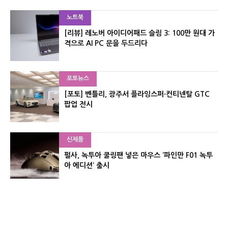
노트북
[리뷰] 레노버 아이디어패드 슬림 3: 100만 원대 가
격으로 AI PC 문을 두드리다
포토뉴스
[포토] 벤틀리, 광주서 플라잉스퍼·컨티넨탈 GTC
팝업 전시
신제품
펄사, 녹투아 쿨링팬 넣은 마우스 ‘파인만 F01 녹투
아 에디션’ 출시
신제품
레이저, 8,000Hz 자석축 키보드 ‘헌츠맨 V3 HE 마
그네틱’ 공개