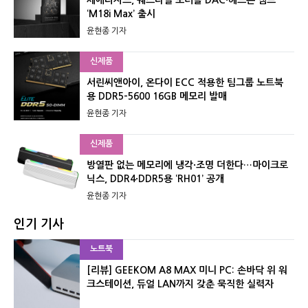
‘M18i Max’ 출시
윤현종 기자
신제품
서린씨앤아이, 온다이 ECC 적용한 팀그룹 노트북
용 DDR5-5600 16GB 메모리 발매
윤현종 기자
신제품
방열판 없는 메모리에 냉각·조명 더한다…마이크로
닉스, DDR4·DDR5용 ‘RH01’ 공개
윤현종 기자
인기 기사
노트북
[리뷰] GEEKOM A8 MAX 미니 PC: 손바닥 위 워
크스테이션, 듀얼 LAN까지 갖춘 묵직한 실력자