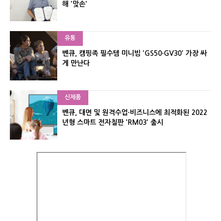
해 '맞손'
유통
벤큐, 캠핑족 필수템 미니빔 'GS50·GV30' 가장 싸
게 만난다
신제품
벤큐, 대면 및 원격수업·비즈니스에 최적화된 2022
년형 스마트 전자칠판 'RM03' 출시