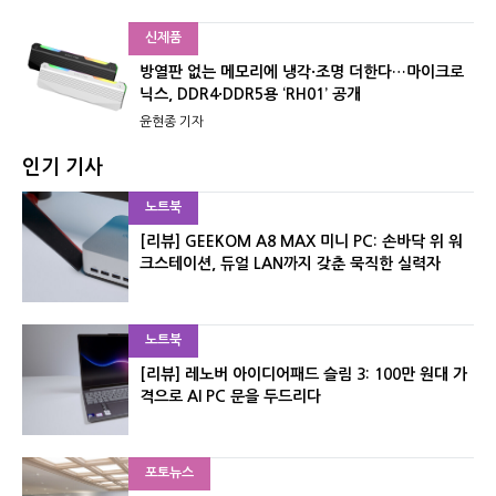
신제품
방열판 없는 메모리에 냉각·조명 더한다…마이크로
닉스, DDR4·DDR5용 ‘RH01’ 공개
윤현종 기자
인기 기사
노트북
[리뷰] GEEKOM A8 MAX 미니 PC: 손바닥 위 워
크스테이션, 듀얼 LAN까지 갖춘 묵직한 실력자
노트북
[리뷰] 레노버 아이디어패드 슬림 3: 100만 원대 가
격으로 AI PC 문을 두드리다
포토뉴스