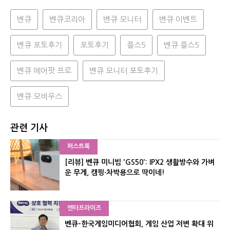
벤큐
벤큐코리아
벤큐 모니터
벤큐 이벤트
벤큐 포토후기
포토후기
플스5
벤큐 플스5
벤큐 에어팟 프로
벤큐 모니터 포토후기
벤큐 모비우스
관련 기사
퍼스트룩
[리뷰] 벤큐 미니빔 'GS50': IPX2 생활방수와 가벼
운 무게, 캠핑·차박용으로 딱이네!
엔터프라이즈
벤큐-한국게임미디어협회, 게임 산업 저변 확대 위