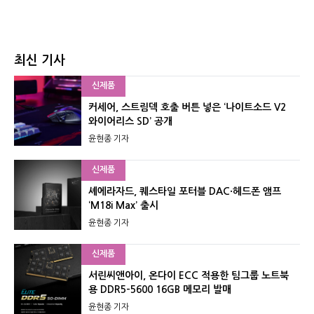
최신 기사
신제품
커세어, 스트림덱 호출 버튼 넣은 ‘나이트소드 V2
와이어리스 SD’ 공개
윤현종 기자
신제품
셰에라자드, 퀘스타일 포터블 DAC·헤드폰 앰프
‘M18i Max’ 출시
윤현종 기자
신제품
서린씨앤아이, 온다이 ECC 적용한 팀그룹 노트북
용 DDR5-5600 16GB 메모리 발매
윤현종 기자