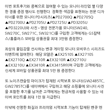
이번 포토후기와 중복으로 참여할 수 있는 모니터 라인업 별 다양
한 경품 증정 행사도 진행한다. 정확한 색감을 표현하는 전문 디자
이너를 위한 모니터 PD시리즈(▲PD2700Q ▲PD2705Q
▲PD2700U ▲PD2705U ▲PD2725U ▲PD3205U
▲PD3220U)와 사진•영상 전문가용 모니터(SW240,
SW270C, SW271C, SW321C)를 구입한 고객에게는 GS칼텍
스/홈플러스 모바일 상품권을 최대 3만원 증정한다.
최상의 몰입감을 선사하는 벤큐 게이밍 모니터 모비우스 시리즈도
이벤트에 참여한다. 해당 모델은 ▲EX2510S ▲EX2710S
▲EX2710Q ▲EX2710R ▲EX3210R ▲EX2710U
▲EX3210U ▲EX3410R ▲EX3415R이며 구입한 고객에게는
신세계 모바일 상품권을 최대 5만 원 증정한다.
또 노이즈캔슬링 마이크가 탑재된 시력보호 모니터(GW2485TC,
GW2785TC)를 네이버에서 구입하고 해당 쇼핑몰에 모니터 사진
을 포함한 후기를 남겨준 고객에게는 현금처럼 사용할 수 있는 네
이버 포인트를 최대 1만 원 지급한다.
이밖에 선명한 화질과 프리미엄 시력보호 기능이 탑재된 벤큐 엔