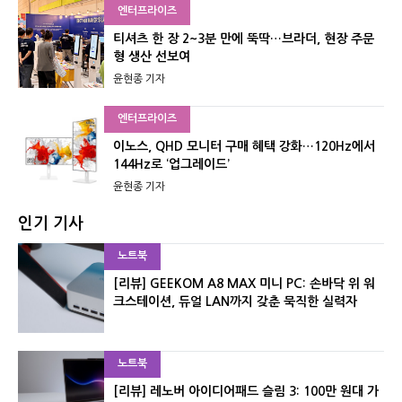
엔터프라이즈
티셔츠 한 장 2~3분 만에 뚝딱…브라더, 현장 주문
형 생산 선보여
윤현종 기자
엔터프라이즈
이노스, QHD 모니터 구매 혜택 강화…120Hz에서
144Hz로 ‘업그레이드’
윤현종 기자
인기 기사
노트북
[리뷰] GEEKOM A8 MAX 미니 PC: 손바닥 위 워
크스테이션, 듀얼 LAN까지 갖춘 묵직한 실력자
노트북
[리뷰] 레노버 아이디어패드 슬림 3: 100만 원대 가