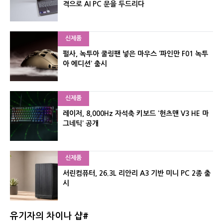
격으로 AI PC 문을 두드리다
신제품
펄사, 녹투아 쿨링팬 넣은 마우스 ‘파인만 F01 녹투
아 에디션’ 출시
신제품
레이저, 8,000Hz 자석축 키보드 ‘헌츠맨 V3 HE 마
그네틱’ 공개
신제품
서린컴퓨터, 26.3L 리안리 A3 기반 미니 PC 2종 출
시
유기자의 차이나 샵#