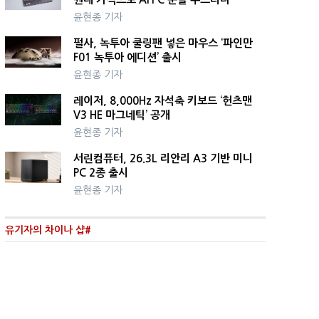
윤현종 기자
펄사, 녹투아 쿨링팬 넣은 마우스 ‘파인만
F01 녹투아 에디션’ 출시
윤현종 기자
레이저, 8,000Hz 자석축 키보드 ‘헌츠맨
V3 HE 마그네틱’ 공개
윤현종 기자
서린컴퓨터, 26.3L 리안리 A3 기반 미니
PC 2종 출시
윤현종 기자
유기자의 차이나 샵#