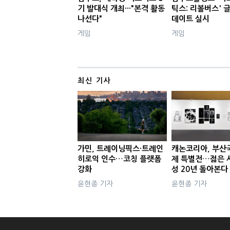
기 발대식 개최···"본격 활동
틱스: 리볼버스' 
나선다"
데이트 실시
게임
게임
최신 기사
가민, 트레이닝픽스·트레인
캐논코리아, 부산
히로익 인수…코칭 플랫폼
제 특별전…젊은 
강화
성 20년 돌아본다
윤현종 기자
윤현종 기자