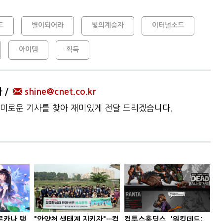
드
별이되어라
빛의계승자
이터널소드
아이템
획득
자
shine@cnet.co.kr
미로운 기사를 찾아 재미있게 전달 드리겠습니다.
르카나 택
"안양천 생태계 지키자"···컴
컴투스홀딩스, '워킹데드: