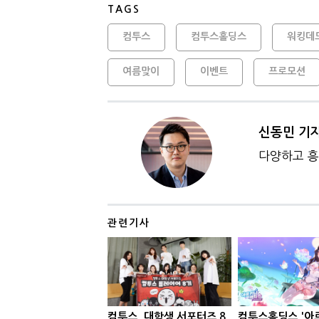
TAGS
컴투스
컴투스홀딩스
워킹데
여름맞이
이벤트
프로모션
신동민 기
다양하고 흥
관련기사
컴투스, 대학생 서포터즈 8
컴투스홀딩스 '아