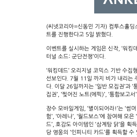
(씨넷코리아=신동민 기자) 컴투스홀딩스
트를 진행한다고 5일 밝혔다.
이벤트를 실시하는 게임은 신작, ‘워킹데드
터널 소드: 군단전쟁’이다.
‘워킹데드’ 오리지널 코믹스 기반 수집형 
선보인다. 7월 11일 까지 비가 내리는
다. 이달 26일까지는 ‘일반 모집권’과 
집권’, ‘찢어진 노트(에픽)’, ‘통합보
장수 모바일게임, ‘별이되어라!’는 ‘썸머
험’, ‘아레나’, ‘월드보스’에 참여해 모
드’, 호감도 아이템인 ‘삼계탕 닭’을 
당 영웅의 ‘인피니티 카드’를 획득할 수 