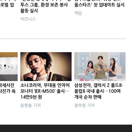
글로벌 업
투스 그룹, 환경 보존 봉사
올스타즈' 첫 업데이트 실시
활동 실시
게임
비즈니스
국제사진
소니코리아, 무대용 인이어
삼성전자, 갤럭시 Z 폴드8·
사진가 육
모니터 ‘IER-M500’ 출시…
플립8 국내 출시…100여
14만9천 원
개국 순차 판매
윤현종 기자
정하정 기자