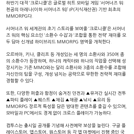
하반기 대작 ‘크로니클’은 글로벌 히트 모바일 게임 ‘서머너즈 워:
천공의 아레나(이하 서머너즈 워)’ IP(지식재산권) 기반 최초의
MMORPG다.
서머너즈 워 세계관의 초기 스토리를 보여줄 ‘크로니클’은 서머너
즈 워의 핵심 요소인 ‘소환수 수집’과 ‘조합을 통한 전략’ 재미를 모
두 담아 신개념 하이브리드 MMORPG 영역을 개척한다.
오르비아, 키나, 클리프 등 개성있는 세 명의 소환사와 350여 종
의 소환수가 등장하며, 하나의 캐릭터와 하나의 직업을 선택해 성
장시키는 기존 MMO와는 달리 소환사와 3종의 소환수를 조합해
자신만의 팀을 구성, 개성 넘치는 공략으로 무한한 전략적 재미를
경험할 수 있다.
또한, 다양한 퍼즐과 함정이 숨겨진 던전과 ▲유저간 실시간 전투
▲파티 플레이 ▲퀘스트 ▲채집 ▲채광 ▲낚시 ▲요리 등
MMORPG 장르적 특성을 담은 방대한 콘텐츠를 즐길 수 있으며,
모바일과 PC에서도 경계 없이 크로스 플레이가 가능하다.
컴투스는 출시일 공개를 기념해 사전예약 보상을 늘린다. 구글 플
레이스토어, 앱스토어, 원스토어 등 각 앱 마켓에서 진행 중인 국