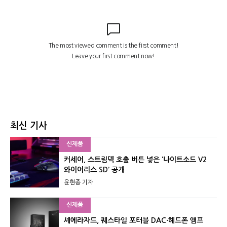
최신 기사
신제품
커세어, 스트림덱 호출 버튼 넣은 ‘나이트소드 V2
와이어리스 SD’ 공개
윤현종 기자
신제품
셰에라자드, 퀘스타일 포터블 DAC·헤드폰 앰프