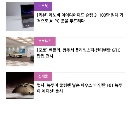
노트북
[리뷰] 레노버 아이디어패드 슬림 3: 100만 원대 가
격으로 AI PC 문을 두드리다
포토뉴스
[포토] 벤틀리, 광주서 플라잉스퍼·컨티넨탈 GTC
팝업 전시
신제품
펄사, 녹투아 쿨링팬 넣은 마우스 ‘파인만 F01 녹투
아 에디션’ 출시
신제품
레이저, 8,000Hz 자석축 키보드 ‘헌츠맨 V3 HE 마
그네틱’ 공개