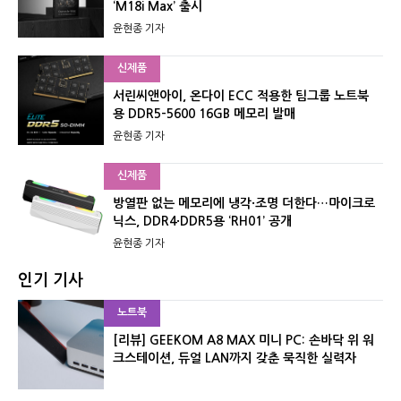
‘M18i Max’ 출시
윤현종 기자
신제품
서린씨앤아이, 온다이 ECC 적용한 팀그룹 노트북
용 DDR5-5600 16GB 메모리 발매
윤현종 기자
신제품
방열판 없는 메모리에 냉각·조명 더한다…마이크로
닉스, DDR4·DDR5용 ‘RH01’ 공개
윤현종 기자
인기 기사
노트북
[리뷰] GEEKOM A8 MAX 미니 PC: 손바닥 위 워
크스테이션, 듀얼 LAN까지 갖춘 묵직한 실력자